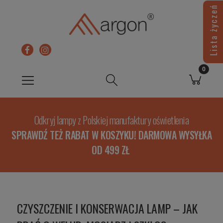
Lista życzeń
Odkryj lampy z Polskiej manufaktury oświetlenia
SPRAWDŹ TEŻ RABAT W KOSZYKU! DARMOWA WYSYŁKA
OD 499 ZŁ
CZYSZCZENIE I KONSERWACJA LAMP – JAK