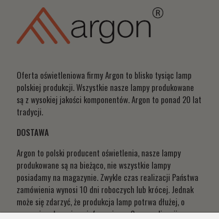
Oferta oświetleniowa firmy Argon to blisko tysiąc lamp
polskiej produkcji. Wszystkie nasze lampy produkowane
są z wysokiej jakości komponentów. Argon to ponad 20 lat
tradycji.
DOSTAWA
Argon to polski producent oświetlenia, nasze lampy
produkowane są na bieżąco, nie wszystkie lampy
posiadamy na magazynie. Zwykle czas realizacji Państwa
zamówienia wynosi 10 dni roboczych lub krócej. Jednak
może się zdarzyć, że produkcja lamp potrwa dłużej, o
czym niezwłocznie poinformujemy. Czas realizacji