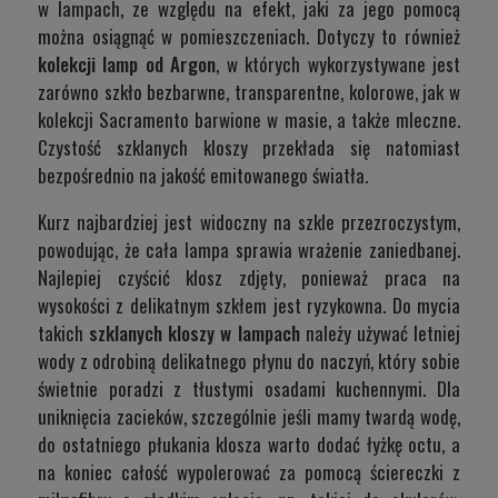
w lampach, ze względu na efekt, jaki za jego pomocą
można osiągnąć w pomieszczeniach. Dotyczy to również
kolekcji lamp od Argon
, w których wykorzystywane jest
zarówno szkło bezbarwne, transparentne, kolorowe, jak w
kolekcji
Sacramento
barwione w masie, a także mleczne.
Czystość szklanych kloszy przekłada się natomiast
bezpośrednio na jakość emitowanego światła.
Kurz najbardziej jest widoczny na szkle przezroczystym,
powodując, że cała lampa sprawia wrażenie zaniedbanej.
Najlepiej czyścić klosz zdjęty, ponieważ praca na
wysokości z delikatnym szkłem jest ryzykowna. Do mycia
takich
szklanych kloszy w lampach
należy używać letniej
wody z odrobiną delikatnego płynu do naczyń, który sobie
świetnie poradzi z tłustymi osadami kuchennymi. Dla
uniknięcia zacieków, szczególnie jeśli mamy twardą wodę,
do ostatniego płukania klosza warto dodać łyżkę octu, a
na koniec całość wypolerować za pomocą ściereczki z