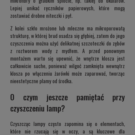
mikrofibry o gładkim splocie, np. takiej do okularów.
Lepiej unikać ręczników papierowych, które mogą
zostawiać drobne niteczki i pył.
Z kolei szkło mrożone lub mleczne ma mikroporowatą
strukturę, w której brud osadza się głębiej, zatem do jego
czyszczenia można użyć delikatnej szczoteczki do zębów
z roztworem wody z mydłem. A przed ponownym
montażem warto się upewnić, że wnętrze klosza jest
całkowicie suche, ponieważ wilgoć zamknięta wewnątrz
klosza po włączeniu żarówki może zaparować, tworząc
nieestetyczne plamy od środka.
O czym jeszcze pamiętać przy
czyszczeniu lamp?
Czyszcząc lampy często zapomina się o elementach,
które nie rzucają się w oczy, a są kluczowe dla