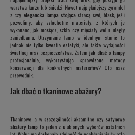
warstwa kurzu lub śniedzi. Nawet najpiękniejszy żyrandol
z czy
elegancka lampa stojąca
stracą swój blask, jeśli
pozwolimy, aby szlachetne materiały, z których je
wykonano, jak mosiądz, szkło czy mięsisty welur uległy
zaniedbaniu. Utrzymanie lamp w idealnym stanie to
jednak nie tylko kwestia estetyki, ale także wydajności
świetlnej oraz bezpieczeństwa. Zatem
jak dbać o lampy
profesjonalnie, wykorzystując sprawdzone metody
konserwacji dla konkretnych materiałów? Oto nasz
przewodnik.
Jak dbać o tkaninowe abażury?
Tkaninowe, a w szczególności aksamitne czy
satynowe
abażury
lamp
to jeden z ulubionych wyborów ostatnich
lat. Welur ma doskonałą zdolność do pochłaniania światła