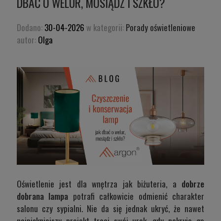
DBAĆ O WELUR, MOSIĄDZ I SZKŁO?
Dodano:
30-04-2026
w kategorii:
Porady oświetleniowe
autor:
Olga
Oświetlenie jest dla wnętrza jak biżuteria, a
dobrze
dobrana lampa
potrafi całkowicie odmienić charakter
salonu czy sypialni. Nie da się jednak ukryć, że nawet
najpiękniejszy projekt traci swój urok, gdy pokryje go