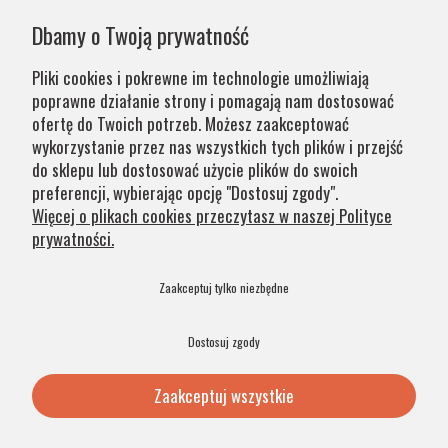
Państwa zamówień wynika z systemu naszej produkcji i
Dbamy o Twoją prywatność
chęci zapewnienia jak najwyższej jakości produktu. W
przypadku części produktów wydłużony okres oczekiwania
Pliki cookies i pokrewne im technologie umożliwiają
na zamówienie jest zaznaczony w opisie. Wierzymy, że na
poprawne działanie strony i pomagają nam dostosować
nasze lampy warto czasem poczekać.
ofertę do Twoich potrzeb. Możesz zaakceptować
wykorzystanie przez nas wszystkich tych plików i przejść
do sklepu lub dostosować użycie plików do swoich
Kategorie
preferencji, wybierając opcję "Dostosuj zgody".
Więcej o plikach cookies przeczytasz w naszej Polityce
prywatności.
Obsługa klienta
Zaakceptuj tylko niezbędne
Szybkie linki
Dostosuj zgody
Zaakceptuj wszystkie
© 2026 Argon Lampy. All Rights Reserved. .