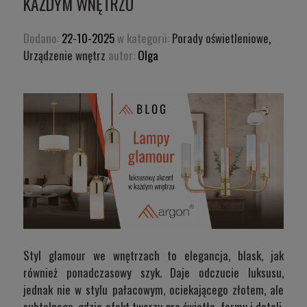
KAŻDYM WNĘTRZU
Dodano:
22-10-2025
w kategorii:
Porady oświetleniowe
,
Urządzenie wnętrz
autor:
Olga
Styl glamour we wnętrzach to elegancja, blask, jak
również ponadczasowy szyk. Daje odczucie luksusu,
jednak nie w stylu pałacowym, ociekającego złotem, ale
subtelnego, gdzie efekt tworzy gra światła, formy i detali,