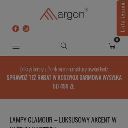
Lista życzeń
Odkryj lampy z Polskiej manufaktury oświetlenia
SPRAWDŹ TEŻ RABAT W KOSZYKU! DARMOWA WYSYŁKA
OD 499 ZŁ
LAMPY GLAMOUR – LUKSUSOWY AKCENT W