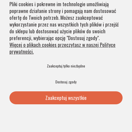
Pliki cookies i pokrewne im technologie umożliwiają
na zamówienie jest zaznaczony w opisie. Wierzymy, że na
poprawne działanie strony i pomagają nam dostosować
nasze lampy warto czasem poczekać.
ofertę do Twoich potrzeb. Możesz zaakceptować
wykorzystanie przez nas wszystkich tych plików i przejść
do sklepu lub dostosować użycie plików do swoich
Kategorie
preferencji, wybierając opcję "Dostosuj zgody".
Więcej o plikach cookies przeczytasz w naszej Polityce
prywatności.
Obsługa klienta
Zaakceptuj tylko niezbędne
Szybkie linki
Dostosuj zgody
Zaakceptuj wszystkie
© 2026 Argon Lampy. All Rights Reserved. .
Pokaż pełną wersję strony
Sklep internetowy Shoper Premium