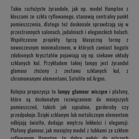
Takie rozłożyste żyrandole, jak np. model
Hampton
z
kloszami ze szkła ryflowanego, stanowią centralny punkt
pomieszczenia, dlatego też doskonale sprawdzają się w
przestronnych salonach, jadalniach i eleganckich holach.
Współczesne projekty łączą klasyczną formę z
nowoczesnym minimalizmem, w których zamiast bogato
zdobionych kryształów pojawiają się np. ciekawe układy
szklanych kul. Przykładem takiej lampy jest żyrandol
glamour złożony z zestawu szklanych kul, z
chromowanymi elementami,
Satelite od Argon
.
Kolejna propozycja to
lampy glamour wiszące
i plafony,
które są doskonałym rozwiązaniem do mniejszych
pomieszczeń, takich jak sypialnie, garderoby czy
przedpokoje. Dzięki szklanym lub metalicznym elementom
odbijają światło, dodając wnętrzu lekkości i elegancji.
Plafony glamour, jak mosiężny model z tubkami ze szkłem
ryflowanym
Hampton
, to dobry wybór do niższych