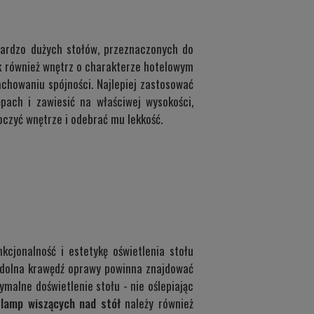
bardzo dużych stołów, przeznaczonych do
ak również wnętrz o charakterze hotelowym
achowaniu spójności. Najlepiej zastosować
pach i zawiesić na właściwej wysokości,
czyć wnętrze i odebrać mu lekkość.
kcjonalność i estetykę oświetlenia stołu
że dolna krawędź oprawy powinna znajdować
malne doświetlenie stołu - nie oślepiając
u
lamp wiszących nad stół
należy również