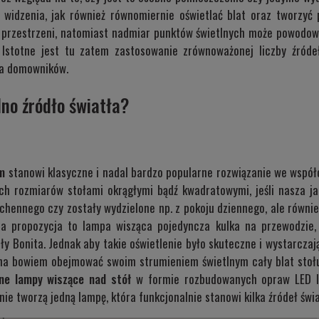
widzenia, jak również równomiernie oświetlać blat oraz tworzyć p
j przestrzeni, natomiast nadmiar punktów świetlnych może powodow
Istotne jest tu zatem zastosowanie zrównoważonej liczby źródeł
cia domowników.
dno źródło światła?
ym
stanowi klasyczne i nadal bardzo popularne rozwiązanie we współ
h rozmiarów stołami okrągłymi bądź kwadratowymi, jeśli nasza jad
hennego czy zostały wydzielone np. z pokoju dziennego, ale równi
za propozycja to lampa wisząca pojedyncza kulka na przewodz
uły
Bonita
. Jednak aby takie oświetlenie było skuteczne i wystarcza
na bowiem obejmować swoim strumieniem świetlnym cały blat stołu,
ne lampy wiszące nad stół
w formie rozbudowanych opraw LED l
ie tworzą jedną lampę, która funkcjonalnie stanowi kilka źródeł świa