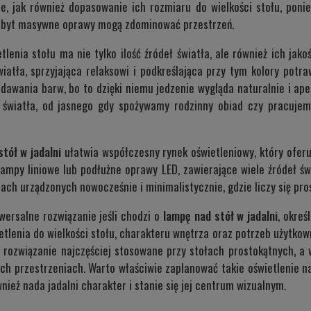
e, jak również dopasowanie ich rozmiaru do wielkości stołu, pon
 zbyt masywne oprawy mogą zdominować przestrzeń.
lenia stołu ma nie tylko ilość źródeł światła, ale również ich jak
iatła, sprzyjająca relaksowi i podkreślająca przy tym kolory potr
awania barw, bo to dzięki niemu jedzenie wygląda naturalnie i ape
i światła, od jasnego gdy spożywamy rodzinny obiad czy pracujemy
tół w jadalni
ułatwia współczesny rynek oświetleniowy, który oferu
lampy liniowe lub podłużne oprawy LED, zawierające wiele źródeł świ
ch urządzonych nowocześnie i minimalistycznie, gdzie liczy się pros
iwersalne rozwiązanie jeśli chodzi o
lampę nad stół w jadalni
, okreś
etlenia do wielkości stołu, charakteru wnętrza oraz potrzeb użytkow
o rozwiązanie najczęściej stosowane przy stołach prostokątnych, a w
ch przestrzeniach. Warto właściwie zaplanować takie oświetlenie n
ież nada jadalni charakter i stanie się jej centrum wizualnym.