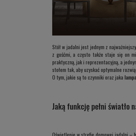
Stół w jadalni jest jednym z najważniejs
z gośćmi, a często także staje się on 
praktyczną, jak i reprezentacyjną, a jedny
stołem tak, aby uzyskać optymalne rozwiąz
O tym, jakie są to czynniki oraz jaka
lampa
Jaką funkcję pełni światło 
Oświetlenie w strefie domowej jadalni – 