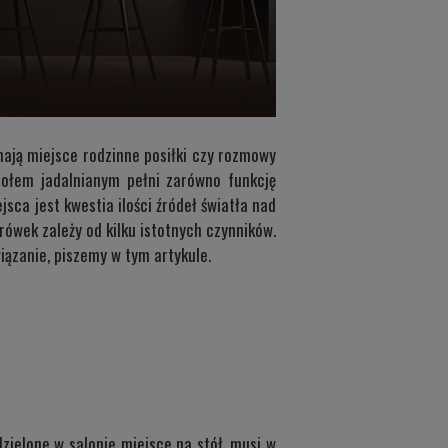
mają miejsce rodzinne posiłki czy rozmowy
tołem jadalnianym pełni zarówno funkcję
jsca jest kwestia ilości źródeł światła nad
rówek zależy od kilku istotnych czynników.
wiązanie, piszemy w tym artykule.
zielone w salonie miejsce na stół, musi w