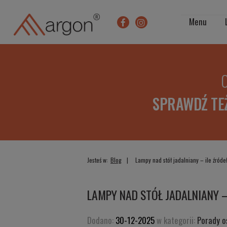
Menu
O
SPRAWDŹ TE
Jesteś w:
Blog
Lampy nad stół jadalniany – ile źróde
LAMPY NAD STÓŁ JADALNIANY –
Dodano:
30-12-2025
w kategorii:
Porady o