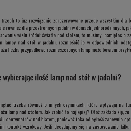
trzech to już rozwiązanie zarezerwowane przede wszystkim dla 
le również dla przestronnych jadalni w domach jednorodzinnych, j
osowanie wielu źródeł światła nad stołem, to musimy pamiętać o z
dem
lampy nad stół w jadalni
, rozmieścić je w odpowiednich odstę
duża liczba przypadkowo rozmieszczonych lamp może bowiem przytło
 wybierając ilość lamp nad stół w jadalni?
amiętać trzeba również o innych czynnikach, które wpływają na fun
ażu lamp nad stołem
. Jak zrobić to najlepiej? Otóż zakłada się, 
ęciu centymetrów nad blatem, ponieważ taka odległość zapewnia opty
im kontakt wzrokowy. Jeśli decydujemy się na zastosowanie kilk