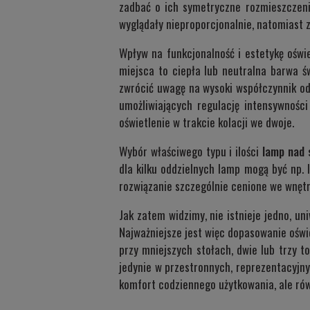
zadbać o ich symetryczne rozmieszczeni
wyglądały nieproporcjonalnie, natomiast
Wpływ na funkcjonalność i estetykę oświet
miejsca to ciepła lub neutralna barwa św
zwrócić uwagę na wysoki współczynnik odd
umożliwiających regulację intensywnośc
oświetlenie w trakcie kolacji we dwoje.
Wybór właściwego typu i ilości
lamp nad s
dla kilku oddzielnych lamp mogą być np. 
rozwiązanie szczególnie cenione we wnętra
Jak zatem widzimy, nie istnieje jedno, un
Najważniejsze jest więc dopasowanie oświ
przy mniejszych stołach, dwie lub trzy t
jedynie w przestronnych, reprezentacyjny
komfort codziennego użytkowania, ale równ