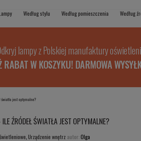
Lampy
Według stylu
Według pomieszczenia
Według źr
dkryj lampy z Polskiej manufaktury oświetlen
Ż RABAT W KOSZYKU! DARMOWA WYSYŁK
ł światła jest optymalne?
 ILE ŹRÓDEŁ ŚWIATŁA JEST OPTYMALNE?
świetleniowe
,
Urządzenie wnętrz
autor:
Olga