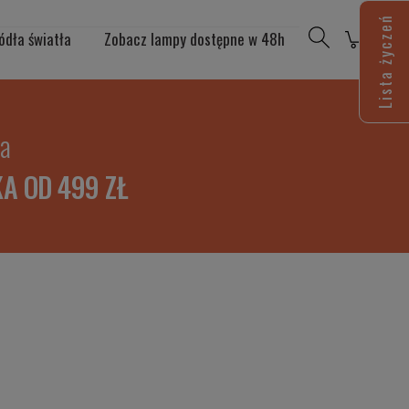
Lista życzeń
ódła światła
Zobacz lampy dostępne w 48h
ia
A OD 499 ZŁ