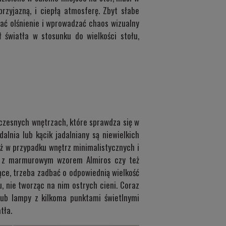
rzyjazną, i ciepłą atmosferę. Zbyt słabe
ać olśnienie i wprowadzać chaos wizualny
 światła w stosunku do wielkości stołu,
czesnych wnętrzach, które sprawdza się w
alnia lub kącik jadalniany są niewielkich
eż w przypadku wnętrz minimalistycznych i
ie, z marmurowym wzorem
Almiros
czy też
jące, trzeba zadbać o odpowiednią wielkość
 nie tworząc na nim ostrych cieni. Coraz
ub lampy z kilkoma punktami świetlnymi
tła.