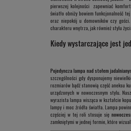
pierwszej kolejności zapewniać komfort 
światło obniży bowiem funkcjonalność te
oraz niepokój u domowników czy gości. 
charakteru wnętrza, jak również stylu ży
Kiedy wystarczające jest je
Pojedyncza lampa nad stołem jadalnian
szczególności gdy dysponujemy niewielkic
rozmiarów bądź stanowią część aneksu kuc
urządzonych w nowoczesnym stylu. Nas
wyrazista lampa wisząca w kształcie kop
lampy i moc źródła światła. Lampa powin
częściej w tej roli stosuje się
nowoczes
zamkniętymi w jednej formie, które wizualn