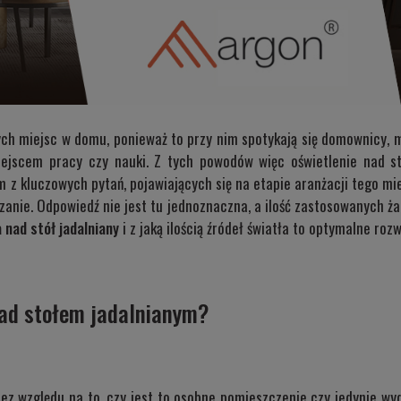
zych miejsc w domu, ponieważ to przy nim spotykają się domownicy, 
miejscem pracy czy nauki. Z tych powodów więc oświetlenie nad s
m z kluczowych pytań, pojawiających się na etapie aranżacji tego mie
anie. Odpowiedź nie jest tu jednoznaczna, a ilość zastosowanych ża
 nad stół jadalniany
i z jaką ilością źródeł światła to optymalne roz
nad stołem jadalnianym?
bez względu na to, czy jest to osobne pomieszczenie czy jedynie wyd