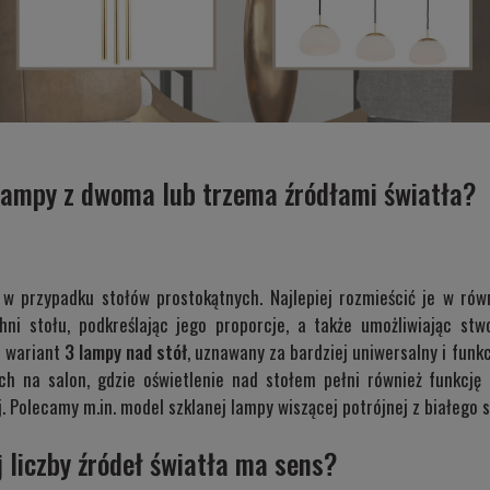
 lampy z dwoma lub trzema źródłami światła?
d w przypadku stołów prostokątnych. Najlepiej rozmieścić je w r
hni stołu, podkreślając jego proporcje, a także umożliwiając st
t wariant
3 lampy nad stół
, uznawany za bardziej uniwersalny i funk
ych na salon, gdzie oświetlenie nad stołem pełni również funkcję
. Polecamy m.in. model szklanej lampy wiszącej potrójnej z białego 
 liczby źródeł światła ma sens?