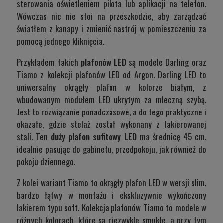
sterowania oświetleniem pilota lub aplikacji na telefon.
Wówczas nic nie stoi na przeszkodzie, aby zarządzać
światłem z kanapy i zmienić nastrój w pomieszczeniu za
pomocą jednego kliknięcia.
Przykładem takich
plafonów LED
są modele Darling oraz
Tiamo z kolekcji plafonów LED od Argon.
Darling LED
to
uniwersalny okrągły plafon w kolorze białym, z
wbudowanym modułem LED ukrytym za mleczną szybą.
Jest to rozwiązanie ponadczasowe, a do tego praktyczne i
okazałe, gdzie stelaż został wykonany z lakierowanej
stali. Ten
duży plafon sufitowy LED
ma średnicę 45 cm,
idealnie pasując do gabinetu, przedpokoju, jak również do
pokoju dziennego.
Z kolei wariant
Tiamo
to okrągły plafon LED w wersji slim,
bardzo łątwy w montażu i ekskluzywnie wykończony
lakierem typu soft. Kolekcja plafonów Tiamo to modele w
różnych kolorach, które są niezwykle smukłe, a przy tym