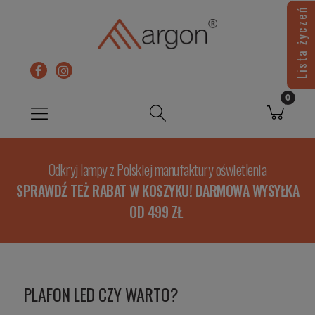
Lista życzeń
Odkryj lampy z Polskiej manufaktury oświetlenia
SPRAWDŹ TEŻ RABAT W KOSZYKU! DARMOWA WYSYŁKA
OD 499 ZŁ
PLAFON LED CZY WARTO?