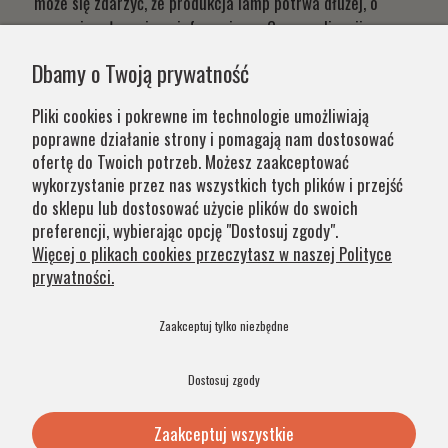
może się zdarzyć, że produkcja lamp potrwa dłużej, o
czym niezwłocznie poinformujemy. Czas realizacji
Państwa zamówień wynika z systemu naszej produkcji i
Dbamy o Twoją prywatność
chęci zapewnienia jak najwyższej jakości produktu. W
przypadku części produktów wydłużony okres oczekiwania
Pliki cookies i pokrewne im technologie umożliwiają
na zamówienie jest zaznaczony w opisie. Wierzymy, że na
poprawne działanie strony i pomagają nam dostosować
nasze lampy warto czasem poczekać.
ofertę do Twoich potrzeb. Możesz zaakceptować
wykorzystanie przez nas wszystkich tych plików i przejść
do sklepu lub dostosować użycie plików do swoich
Kategorie
preferencji, wybierając opcję "Dostosuj zgody".
Więcej o plikach cookies przeczytasz w naszej Polityce
prywatności.
Obsługa klienta
Zaakceptuj tylko niezbędne
Szybkie linki
Dostosuj zgody
Zaakceptuj wszystkie
© 2026 Argon Lampy. All Rights Reserved. .