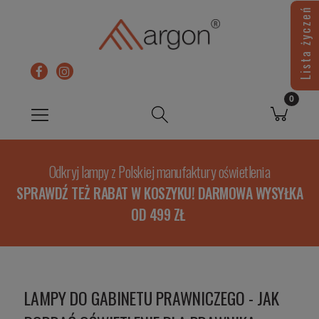
Lista życzeń
Odkryj lampy z Polskiej manufaktury oświetlenia
SPRAWDŹ TEŻ RABAT W KOSZYKU! DARMOWA WYSYŁKA
OD 499 ZŁ
LAMPY DO GABINETU PRAWNICZEGO - JAK