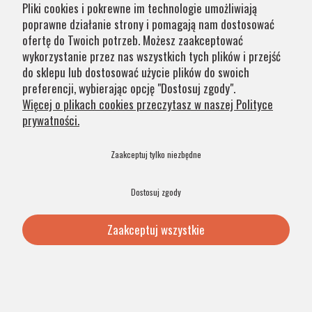
Pliki cookies i pokrewne im technologie umożliwiają
poprawne działanie strony i pomagają nam dostosować
ofertę do Twoich potrzeb. Możesz zaakceptować
wykorzystanie przez nas wszystkich tych plików i przejść
Nie zapominajmy też o
lampach podłogowych
,
stołowych
do sklepu lub dostosować użycie plików do swoich
oraz
biurkowych
.
preferencji, wybierając opcję "Dostosuj zgody".
Więcej o plikach cookies przeczytasz w naszej Polityce
Lampy w gabinecie prawniczym nie
prywatności.
tylko klasyka – eklektyzm, glamour,
Zaakceptuj tylko niezbędne
hampton te style są w modzie
Dostosuj zgody
Jak widać na podanych przykładach lampy do kancelarii
prawniczej nie zawsze muszą być utrzymane w bardzo
Zaakceptuj wszystkie
klasycznym stylu. Bogata oferta lamp firmy Argon
pozwala znaleźć lampy stylowe, eleganckie, ale posiadają
też szczyptę nowoczesności, a dzięki
wbudowanym
modułom LED
lub i
nteligentnym żarówkom
, mowa także o
najnowszych technologiach w branży oświetleniowej.