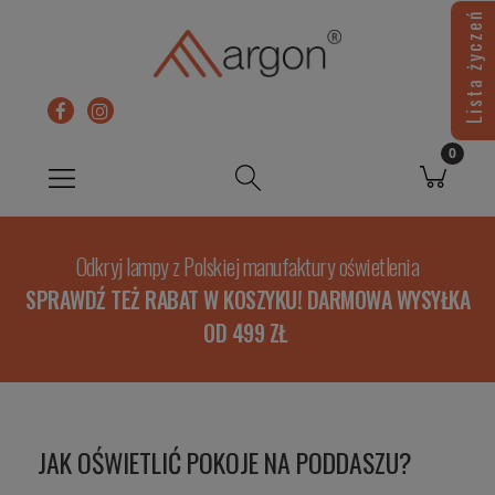
Lista życzeń
Odkryj lampy z Polskiej manufaktury oświetlenia
SPRAWDŹ TEŻ RABAT W KOSZYKU! DARMOWA WYSYŁKA
OD 499 ZŁ
JAK OŚWIETLIĆ POKOJE NA PODDASZU?