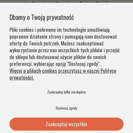
czym niezwłocznie poinformujemy. Czas realizacji
Państwa zamówień wynika z systemu naszej produkcji i
Dbamy o Twoją prywatność
chęci zapewnienia jak najwyższej jakości produktu. W
przypadku części produktów wydłużony okres oczekiwania
Pliki cookies i pokrewne im technologie umożliwiają
na zamówienie jest zaznaczony w opisie. Wierzymy, że na
poprawne działanie strony i pomagają nam dostosować
nasze lampy warto czasem poczekać.
ofertę do Twoich potrzeb. Możesz zaakceptować
wykorzystanie przez nas wszystkich tych plików i przejść
do sklepu lub dostosować użycie plików do swoich
Kategorie
preferencji, wybierając opcję "Dostosuj zgody".
Więcej o plikach cookies przeczytasz w naszej Polityce
prywatności.
Obsługa klienta
Zaakceptuj tylko niezbędne
Szybkie linki
Dostosuj zgody
Zaakceptuj wszystkie
© 2026 Argon Lampy. All Rights Reserved. .