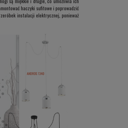
ogi są miękkie i długie, co umożliwia ich
amontować haczyki sufitowe i poprowadzić
eróbek instalacji elektrycznej, ponieważ