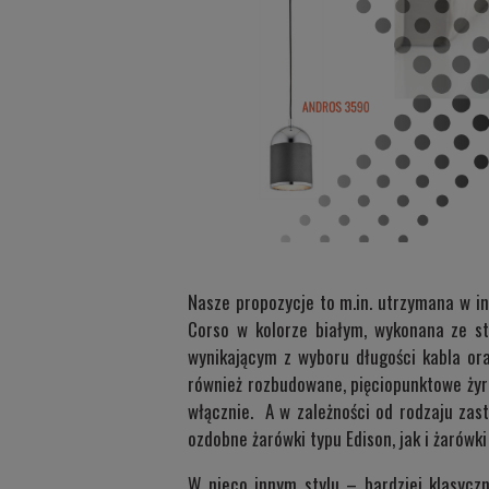
Nasze propozycje to m.in. utrzymana w i
Corso
w kolorze białym, wykonana ze sta
wynikającym z wyboru długości kabla ora
również rozbudowane, pięciopunktowe żyra
włącznie. A w zależności od rodzaju zast
ozdobne żarówki typu Edison, jak i żarów
W nieco innym stylu – bardziej klasyc