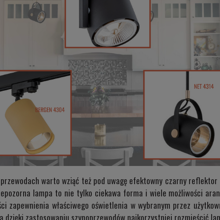
zewodach warto wziąć też pod uwagę efektowny czarny reflektor - 
niepozorna lampa to nie tylko ciekawa forma i wiele możliwości ara
ości zapewnienia właściwego oświetlenia w wybranym przez użytkow
a dzięki zastosowaniu szynoprzewodów najkorzystniej rozmieścić la