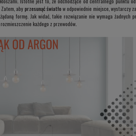
oszami. Istotne jest to, że odchodzące od centralnego punktu odn
. Zatem, aby
przesunąć światło
w odpowiednie miejsce, wystarczy z
żądaną formę. Jak widać, takie rozwiązanie nie wymaga żadnych prz
 rozmieszczenie każdego z przewodów.