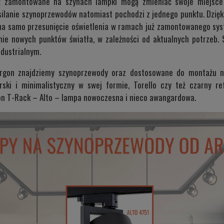
eż zamontowane na szynach lampki mogą zmieniać swoje miejsce w
asilanie szynoprzewodów natomiast pochodzi z jednego punktu. Dzi
na samo przesunięcie oświetlenia w ramach już zamontowanego syst
ie nowych punktów światła, w zależności od aktualnych potrzeb. 
dustrialnym.
rgon znajdziemy szynoprzewody oraz dostosowane do montażu na
erski i minimalistyczny w swej formie,
Torello
czy też czarny refl
on T-Rack –
Alto
– lampa nowoczesna i nieco awangardowa.