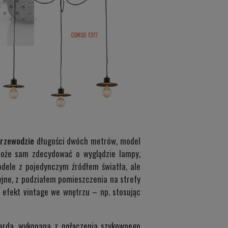
przewodzie
długości dwóch metrów, model
 może sam zdecydować o wyglądzie lampy,
odele z pojedynczym źródłem światła, ale
yjne, z podziałem pomieszczenia na strefy
ź efekt vintage we wnętrzu – np. stosując
arda
, wykonana z połączenia szykownego