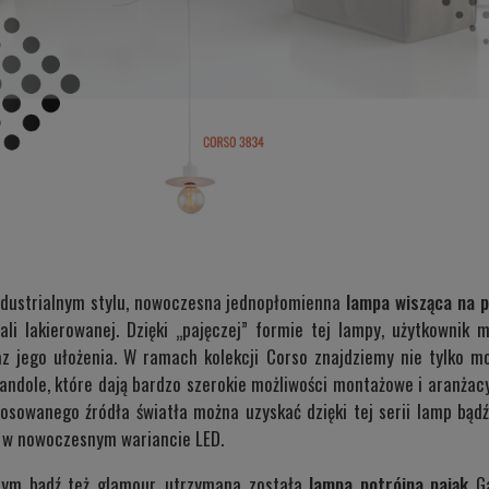
ndustrialnym stylu, nowoczesna jednopłomienna
lampa wisząca na 
li lakierowanej. Dzięki „pajęczej” formie tej lampy, użytkownik
z jego ułożenia. W ramach kolekcji Corso znajdziemy nie tylko m
ndole, które dają bardzo szerokie możliwości montażowe i aranżac
osowanego źródła światła można uzyskać dzięki tej serii lamp bąd
ki w nowoczesnym wariancie LED.
znym bądź też glamour, utrzymana została
lampa potrójna pająk
G