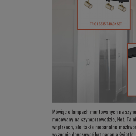
Mówiąc o lampach montowanych na szynopr
mocowany na szynoprzewodzie,
Net
. Ta 
wnętrzach, ale także niebanalne możliw
wygodnie dopasować kąt padania światła, 