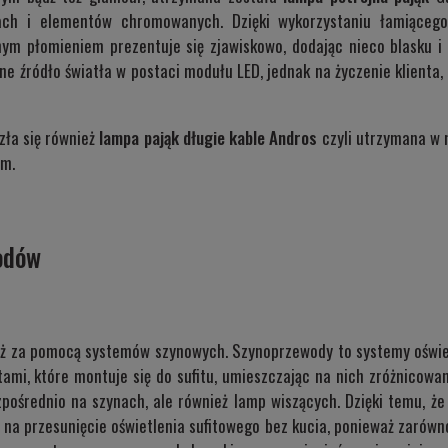
ach i elementów chromowanych. Dzięki wykorzystaniu łamiącego
nym płomieniem prezentuje się zjawiskowo, dodając nieco blasku i
e źródło światła w postaci modułu LED, jednak na życzenie klienta
zła się również
lampa pająk długie kable
Andros
czyli utrzymana w 
ym.
odów
ż za pomocą systemów szynowych. Szynoprzewody to systemy oświetle
mi, które montuje się do sufitu, umieszczając na nich zróżnicowan
pośrednio na szynach, ale również lamp wiszących. Dzięki temu, ż
sł na przesunięcie oświetlenia sufitowego bez kucia, ponieważ zar