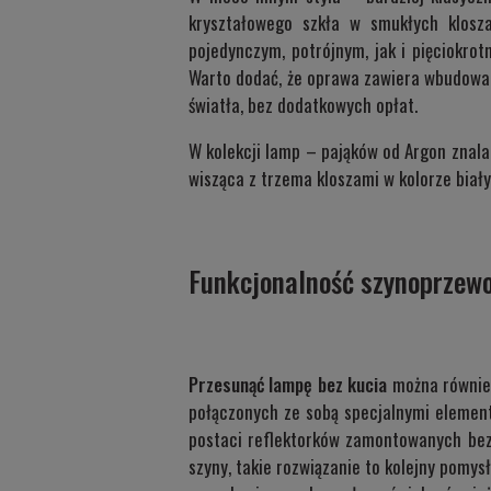
kryształowego szkła w smukłych klosz
pojedynczym, potrójnym, jak i pięciokrot
Warto dodać, że oprawa zawiera wbudowan
światła, bez dodatkowych opłat.
W kolekcji lamp – pająków od Argon znala
wisząca z trzema kloszami w kolorze biał
Funkcjonalność szynoprzew
Przesunąć lampę bez kucia
można równie
połączonych ze sobą specjalnymi elementa
postaci reflektorków zamontowanych bez
szyny, takie rozwiązanie to kolejny pomy