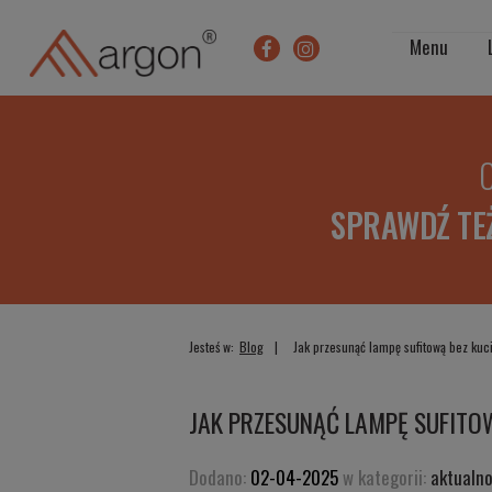
Menu
O
SPRAWDŹ TE
Jesteś w:
Blog
Jak przesunąć lampę sufitową bez kuc
JAK PRZESUNĄĆ LAMPĘ SUFITO
Dodano:
02-04-2025
w kategorii:
aktualno