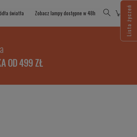
Lista życzeń
ódła światła
Zobacz lampy dostępne w 48h
ia
A OD 499 ZŁ