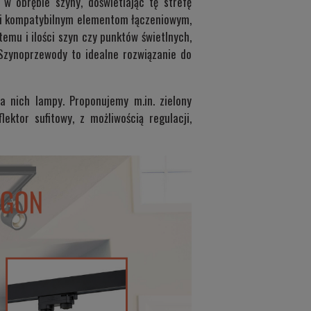
 obrębie szyny, doświetlając tę strefę
ęki kompatybilnym elementom łączeniowym,
emu i ilości szyn czy punktów świetlnych,
Szynoprzewody to idealne rozwiązanie do
 nich lampy. Proponujemy m.in. zielony
ektor sufitowy, z możliwością regulacji,