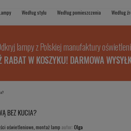
Lampy
Według stylu
Według pomieszczenia
Według źr
dkryj lampy z Polskiej manufaktury oświetlen
Ż RABAT W KOSZYKU! DARMOWA WYSYŁK
ia?
WĄ BEZ KUCIA?
ści oświetleniowe
,
montaż lamp
autor:
Olga