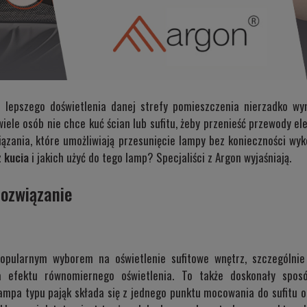
a lepszego doświetlenia danej strefy pomieszczenia nierzadko 
wiele osób nie chce kuć ścian lub sufitu, żeby przenieść przewody e
ązania, które umożliwiają przesunięcie lampy bez konieczności w
z kucia
i jakich użyć do tego lamp? Specjaliści z Argon wyjaśniają.
rozwiązanie
opularnym wyborem na oświetlenie sufitowe wnętrz, szczególnie 
a efektu równomiernego oświetlenia. To także doskonały spos
lampa typu pająk składa się z jednego punktu mocowania do sufitu 