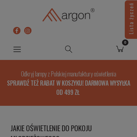
Lista życzeń
Odkryj lampy z Polskiej manufaktury oświetlenia
SPRAWDŹ TEŻ RABAT W KOSZYKU! DARMOWA WYSYŁKA
OD 499 ZŁ
JAKIE OŚWIETLENIE DO POKOJU