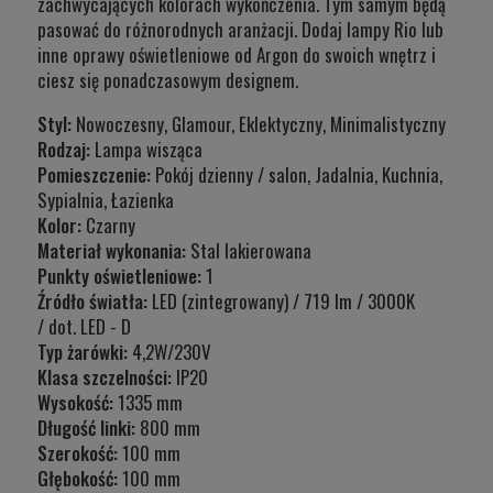
zachwycających kolorach wykończenia. Tym samym będą
pasować do różnorodnych aranżacji. Dodaj lampy Rio lub
inne oprawy oświetleniowe od Argon do swoich wnętrz i
ciesz się ponadczasowym designem.
Styl:
Nowoczesny, Glamour, Eklektyczny, Minimalistyczny
Rodzaj:
Lampa wisząca
Pomieszczenie:
Pokój dzienny / salon, Jadalnia, Kuchnia,
Sypialnia, Łazienka
Kolor:
Czarny
Materiał wykonania:
Stal lakierowana
Punkty oświetleniowe:
1
Źródło światła:
LED (zintegrowany) / 719 lm / 3000K
/ dot. LED - D
Typ żarówki:
4,2W/230V
Klasa szczelności:
IP20
Wysokość:
1335 mm
Długość linki:
800 mm
Szerokość:
100 mm
Głębokość:
100 mm