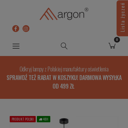
Lista życzeń
Odkryj lampy z Polskiej manufaktury oświetlenia
SPRAWDŹ TEŻ RABAT W KOSZYKU! DARMOWA WYSYŁKA
OD 499 ZŁ
PRODUKT POLSKI
48H