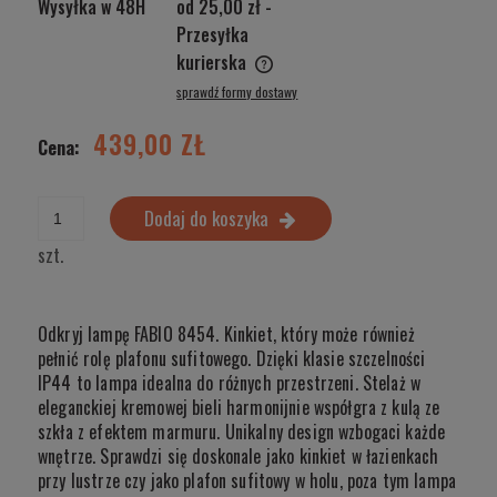
Wysyłka w 48H
od 25,00 zł
-
Przesyłka
kurierska
Cena nie zawiera ewentualnych kosztów płatności
sprawdź formy dostawy
439,00 ZŁ
Cena:
Dodaj do koszyka
szt.
Odkryj lampę FABIO 8454. Kinkiet, który może również
pełnić rolę plafonu sufitowego. Dzięki klasie szczelności
IP44 to lampa idealna do różnych przestrzeni. Stelaż w
eleganckiej kremowej bieli harmonijnie współgra z kulą ze
szkła z efektem marmuru. Unikalny design wzbogaci każde
wnętrze. Sprawdzi się doskonale jako kinkiet w łazienkach
przy lustrze czy jako plafon sufitowy w holu, poza tym lampa