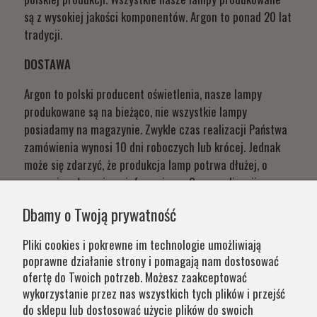
są z wysokiej jakości komponentów. Argon to ponad 20 lat
tradycji.
DOSTAWA
Argon to polski producent oświetlenia, nasze lampy
produkowane są na bieżąco, nie wszystkie lampy
posiadamy na magazynie. Zwykle czas realizacji Państwa
zamówienia wynosi 10 dni roboczych lub krócej. Jednak
może się zdarzyć, że produkcja lamp potrwa dłużej, o
czym niezwłocznie poinformujemy. Czas realizacji
Państwa zamówień wynika z systemu naszej produkcji i
Dbamy o Twoją prywatność
chęci zapewnienia jak najwyższej jakości produktu. W
przypadku części produktów wydłużony okres oczekiwania
Pliki cookies i pokrewne im technologie umożliwiają
na zamówienie jest zaznaczony w opisie. Wierzymy, że na
poprawne działanie strony i pomagają nam dostosować
nasze lampy warto czasem poczekać.
ofertę do Twoich potrzeb. Możesz zaakceptować
wykorzystanie przez nas wszystkich tych plików i przejść
do sklepu lub dostosować użycie plików do swoich