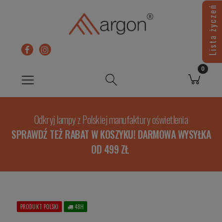
Lista życzeń
Odkryj lampy z Polskiej manufaktury oświetlenia
SPRAWDŹ TEŻ RABAT W KOSZYKU! DARMOWA WYSYŁKA
OD 499 ZŁ
PRODUKT POLSKI
48H