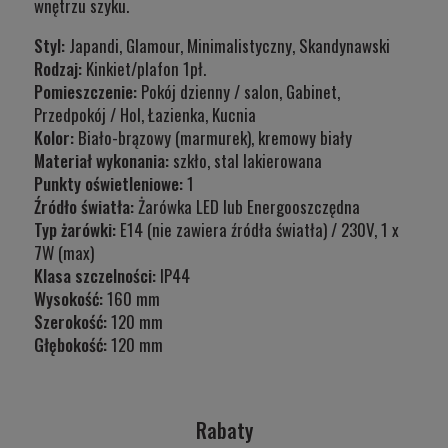
wnętrzu szyku.
Styl:
Japandi, Glamour, Minimalistyczny, Skandynawski
Rodzaj:
Kinkiet/plafon 1pł.
Pomieszczenie:
Pokój dzienny / salon, Gabinet,
Przedpokój / Hol, Łazienka, Kucnia
Kolor:
Biało-brązowy (marmurek), kremowy biały
Materiał wykonania:
szkło, stal lakierowana
Punkty oświetleniowe:
1
Źródło światła:
Żarówka LED lub Energooszczędna
Typ żarówki:
E14 (nie zawiera źródła światła) / 230V, 1 x
7W (max)
Klasa szczelności:
IP44
Wysokość:
160 mm
Szerokość:
120 mm
Głębokość:
120 mm
Rabaty