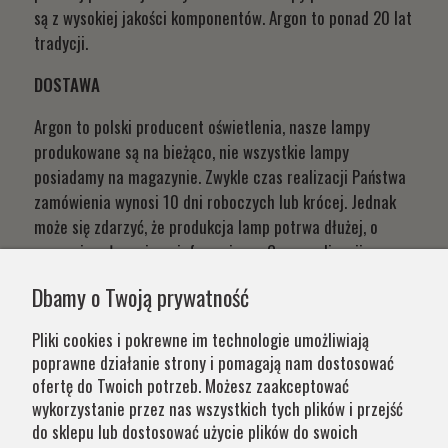
są z wysokiej jakości komponentów. Argon to ponad 20 lat
tradycji.
DOSTAWA
Argon to polski producent oświetlenia, nasze lampy
produkowane są na bieżąco, nie wszystkie lampy
posiadamy na magazynie. Zwykle czas realizacji Państwa
zamówienia wynosi 10 dni roboczych lub krócej. Jednak
może się zdarzyć, że produkcja lamp potrwa dłużej, o
czym niezwłocznie poinformujemy. Czas realizacji
Państwa zamówień wynika z systemu naszej produkcji i
Dbamy o Twoją prywatność
chęci zapewnienia jak najwyższej jakości produktu. W
przypadku części produktów wydłużony okres oczekiwania
Pliki cookies i pokrewne im technologie umożliwiają
na zamówienie jest zaznaczony w opisie. Wierzymy, że na
poprawne działanie strony i pomagają nam dostosować
nasze lampy warto czasem poczekać.
ofertę do Twoich potrzeb. Możesz zaakceptować
wykorzystanie przez nas wszystkich tych plików i przejść
do sklepu lub dostosować użycie plików do swoich