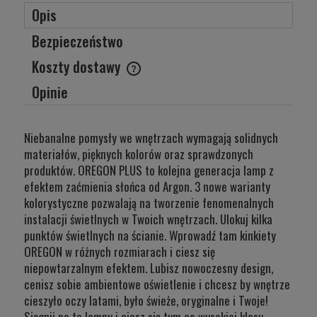
Opis
Bezpieczeństwo
Koszty dostawy
Cena nie zawiera ewentualnych kosztów płatności
Opinie
Niebanalne pomysły we wnętrzach wymagają solidnych
materiałów, pięknych kolorów oraz sprawdzonych
produktów. OREGON PLUS to kolejna generacja lamp z
efektem zaćmienia słońca od Argon. 3 nowe warianty
kolorystyczne pozwalają na tworzenie fenomenalnych
instalacji świetlnych w Twoich wnętrzach. Ulokuj kilka
punktów świetlnych na ścianie. Wprowadź tam kinkiety
OREGON w różnych rozmiarach i ciesz się
niepowtarzalnym efektem. Lubisz nowoczesny design,
cenisz sobie ambientowe oświetlenie i chcesz by wnętrze
cieszyło oczy latami, było świeże, oryginalne i Twoje!
Sięgnij po te lampy i ciesz się tym co wysokiej klasy.