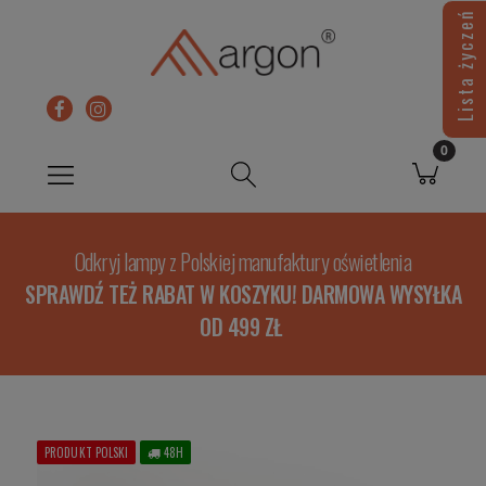
Lista życzeń
Odkryj lampy z Polskiej manufaktury oświetlenia
SPRAWDŹ TEŻ RABAT W KOSZYKU! DARMOWA WYSYŁKA
OD 499 ZŁ
PRODUKT POLSKI
48H