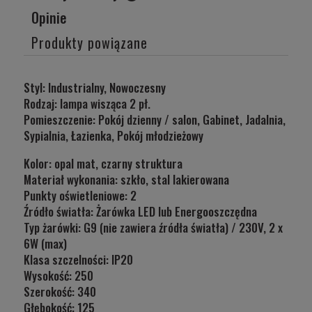
Cena nie zawiera ewentualnych kosztów płatności
Opinie
Produkty powiązane
Styl: Industrialny, Nowoczesny
Rodzaj: lampa wisząca 2 pł.
Pomieszczenie: Pokój dzienny / salon, Gabinet, Jadalnia,
Sypialnia, Łazienka, Pokój młodzieżowy
Kolor: opal mat, czarny struktura
Materiał wykonania: szkło, stal lakierowana
Punkty oświetleniowe:
2
Źródło światła:
Żarówka LED lub Energooszczędna
Typ żarówki: G9
(nie zawiera źródła światła) / 230V, 2 x
6W (max)
Klasa szczelności:
IP20
Wysokość: 250
Szerokość: 340
Głębokość:
125