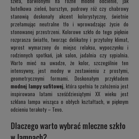
szkła, barwionymi na różne modne odcienie, jak
butelkowa zieleń, bursztyn, pudrowy róż czy chabrowy
stanowią doskonały akcent kolorystyczny, świetnie
przełamując neutralne tło i wprowadzając życie do
stonowanej przestrzeni. Kolorowe szkło do tego pięknie
rozprasza światło, tworząc delikatny i przytulny klimat,
wprost wymarzony do miejsc relaksu, wypoczynku i
rodzinnych spotkań, jak salon, jadalnia czy sypialnia.
Warto mieć na uwadze, że kolor, szczególnie ten
intensywny, jest modny w zestawieniu z prostymi,
geometrycznymi formami. Doskonałym przykładem
modnej lampy sufitowej
, która spełnia te założenia jest
inspirowana latami sześćdziesiątymi XX wieku jest
szklana lampa wisząca o obłych kształtach, w pięknym
odcieniu terakoty –
Tevo
.
Dlaczego warto wybrać mleczne szkło
w lampach?