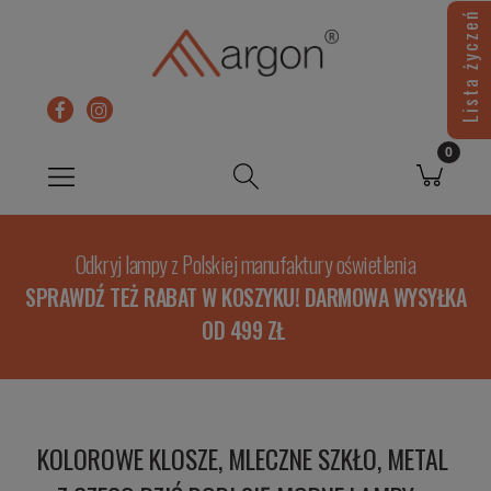
Lista życzeń
Odkryj lampy z Polskiej manufaktury oświetlenia
SPRAWDŹ TEŻ RABAT W KOSZYKU! DARMOWA WYSYŁKA
OD 499 ZŁ
KOLOROWE KLOSZE, MLECZNE SZKŁO, METAL