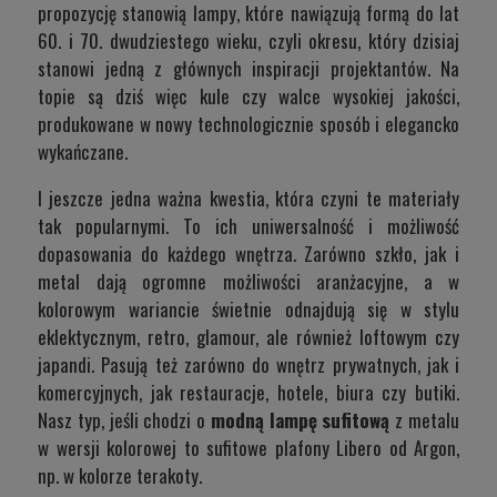
propozycję stanowią lampy, które nawiązują formą do lat
60. i 70. dwudziestego wieku, czyli okresu, który dzisiaj
stanowi jedną z głównych inspiracji projektantów. Na
topie są dziś więc kule czy walce wysokiej jakości,
produkowane w nowy technologicznie sposób i elegancko
wykańczane.
I jeszcze jedna ważna kwestia, która czyni te materiały
tak popularnymi. To ich uniwersalność i możliwość
dopasowania do każdego wnętrza. Zarówno szkło, jak i
metal dają ogromne możliwości aranżacyjne, a w
kolorowym wariancie świetnie odnajdują się w stylu
eklektycznym, retro, glamour, ale również loftowym czy
japandi. Pasują też zarówno do wnętrz prywatnych, jak i
komercyjnych, jak restauracje, hotele, biura czy butiki.
Nasz typ, jeśli chodzi o
modną lampę sufitową
z metalu
w wersji kolorowej to sufitowe plafony
Libero od Argon
,
np. w kolorze terakoty.