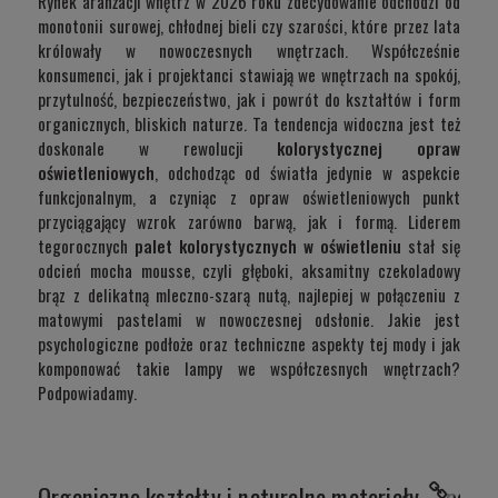
Rynek aranżacji wnętrz w 2026 roku zdecydowanie odchodzi od
monotonii surowej, chłodnej bieli czy szarości, które przez lata
królowały w nowoczesnych wnętrzach. Współcześnie
konsumenci, jak i projektanci stawiają we wnętrzach na spokój,
przytulność, bezpieczeństwo, jak i powrót do kształtów i form
organicznych, bliskich naturze. Ta tendencja widoczna jest też
doskonale w rewolucji
kolorystycznej opraw
oświetleniowych
, odchodząc od światła jedynie w aspekcie
funkcjonalnym, a czyniąc z opraw oświetleniowych punkt
przyciągający wzrok zarówno barwą, jak i formą. Liderem
tegorocznych
palet kolorystycznych w oświetleniu
stał się
odcień mocha mousse, czyli głęboki, aksamitny czekoladowy
brąz z delikatną mleczno-szarą nutą, najlepiej w połączeniu z
matowymi pastelami w nowoczesnej odsłonie. Jakie jest
psychologiczne podłoże oraz techniczne aspekty tej mody i jak
komponować takie lampy we współczesnych wnętrzach?
Podpowiadamy.
Organiczne kształty i naturalne materiały – powr