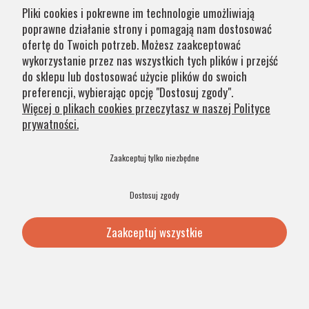
przypadku części produktów wydłużony okres oczekiwania
Pliki cookies i pokrewne im technologie umożliwiają
na zamówienie jest zaznaczony w opisie. Wierzymy, że na
poprawne działanie strony i pomagają nam dostosować
nasze lampy warto czasem poczekać.
ofertę do Twoich potrzeb. Możesz zaakceptować
wykorzystanie przez nas wszystkich tych plików i przejść
do sklepu lub dostosować użycie plików do swoich
Kategorie
preferencji, wybierając opcję "Dostosuj zgody".
Więcej o plikach cookies przeczytasz w naszej Polityce
prywatności.
Obsługa klienta
Zaakceptuj tylko niezbędne
Szybkie linki
Dostosuj zgody
Zaakceptuj wszystkie
© 2026 Argon Lampy. All Rights Reserved. .
Pokaż pełną wersję strony
Sklep internetowy Shoper Premium