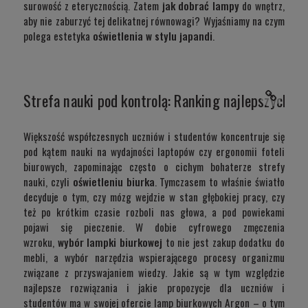
surowość z eterycznością. Zatem
jak dobrać lampy
do wnętrz,
aby nie zaburzyć tej delikatnej równowagi? Wyjaśniamy na czym
polega estetyka
oświetlenia w stylu japandi
.
Strefa nauki pod kontrolą: Ranking najlepszych la
Większość współczesnych uczniów i studentów koncentruje się
pod kątem nauki na wydajności laptopów czy ergonomii foteli
biurowych, zapominając często o cichym bohaterze strefy
nauki, czyli
oświetleniu biurka
. Tymczasem to właśnie światło
decyduje o tym, czy mózg wejdzie w stan głębokiej pracy, czy
też po krótkim czasie rozboli nas głowa, a pod powiekami
pojawi się pieczenie. W dobie cyfrowego zmęczenia
wzroku,
wybór lampki biurkowej
to nie jest zakup dodatku do
mebli, a wybór narzędzia wspierającego procesy organizmu
związane z przyswajaniem wiedzy. Jakie są w tym względzie
najlepsze rozwiązania i jakie propozycje dla uczniów i
studentów ma w swojej ofercie lamp biurkowych Argon – o tym