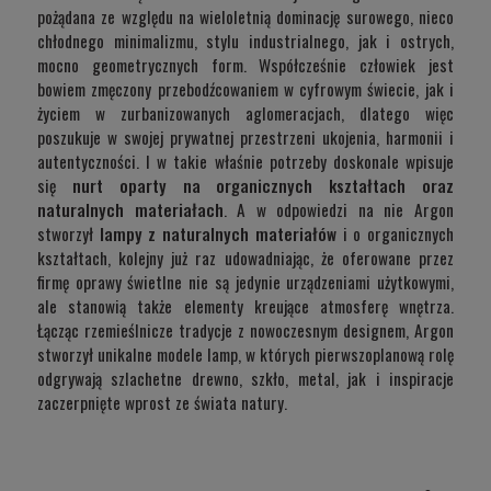
pożądana ze względu na wieloletnią dominację surowego, nieco
chłodnego minimalizmu, stylu industrialnego, jak i ostrych,
mocno geometrycznych form. Współcześnie człowiek jest
bowiem zmęczony przebodźcowaniem w cyfrowym świecie, jak i
życiem w zurbanizowanych aglomeracjach, dlatego więc
poszukuje w swojej prywatnej przestrzeni ukojenia, harmonii i
autentyczności. I w takie właśnie potrzeby doskonale wpisuje
się
nurt oparty na organicznych kształtach oraz
naturalnych materiałach
. A w odpowiedzi na nie Argon
stworzył
lampy z naturalnych materiałów
i o organicznych
kształtach, kolejny już raz udowadniając, że oferowane przez
firmę oprawy świetlne nie są jedynie urządzeniami użytkowymi,
ale stanowią także elementy kreujące atmosferę wnętrza.
Łącząc rzemieślnicze tradycje z nowoczesnym designem, Argon
stworzył unikalne modele lamp, w których pierwszoplanową rolę
odgrywają szlachetne drewno, szkło, metal, jak i inspiracje
zaczerpnięte wprost ze świata natury.