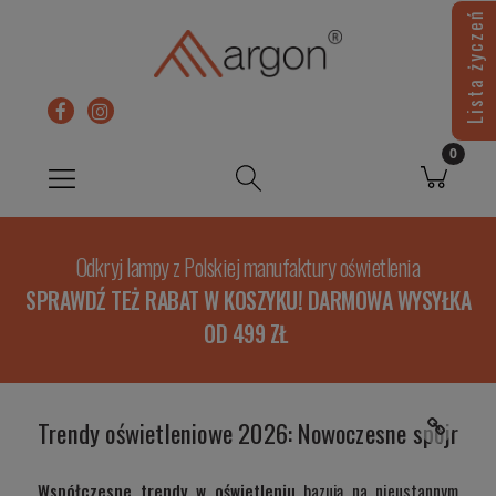
Lista życzeń
Odkryj lampy z Polskiej manufaktury oświetlenia
SPRAWDŹ TEŻ RABAT W KOSZYKU! DARMOWA WYSYŁKA
OD 499 ZŁ
Trendy oświetleniowe 2026: Nowoczesne spojrzeni
Współczesne trendy w oświetleniu
bazują na nieustannym