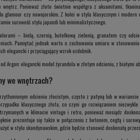
e wnętrz. Ponieważ złoto świetnie współgra z aksamitami, tkan
lu glamour czy nowojorskim. Z kolei w stylu klasycznym i modern 
łamie surowość stylu japandi lub minimalistycznego.
kolorami – bielą, czernią, butelkową zielenią, granatem czy odci
niach. Pamiętać jednak warto o zachowaniu umiaru w stosowaniu
ich elegancki i przyciągający wzrok ozdobnik.
od Argon: elegancki model żyrandola w złotym odcieniu, z białymi 
ny we wnętrzach?
rzytłumionym odcieniu złocistym, często z patyną lub w wariancie
 przypadku klasycznego złota, co czyni go rozwiązaniem niezwykl
rzymanych w klimacie vintage i retro, ponieważ mosiądz doskon
 Pięknie prezentuje się także w połączeniu z betonem, cegłą i sur
użyć w stylu skandynawskim, gdzie będzie stanowić doskonałą przeciw