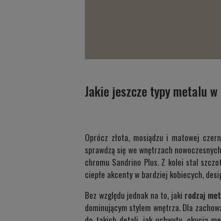
Jakie jeszcze typy metalu 
Oprócz złota, mosiądzu i matowej czerni
sprawdzą się we wnętrzach nowoczesnych 
chromu
Sandrino Plus
. Z kolei stal szcz
ciepłe akcenty w bardziej kobiecych, desi
Bez względu jednak na to, jaki
rodzaj met
dominującym stylem wnętrza. Dla zachowan
do takich detali, jak uchwyty, okucia m