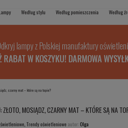
Lampy
Według stylu
Według pomieszczenia
Według źr
dkryj lampy z Polskiej manufaktury oświetlen
Ż RABAT W KOSZYKU! DARMOWA WYSYŁK
siądz, czarny mat – które są na topie?
: ZŁOTO, MOSIĄDZ, CZARNY MAT – KTÓRE SĄ NA TO
oświetleniowe
,
Trendy oświetleniowe
autor:
Olga