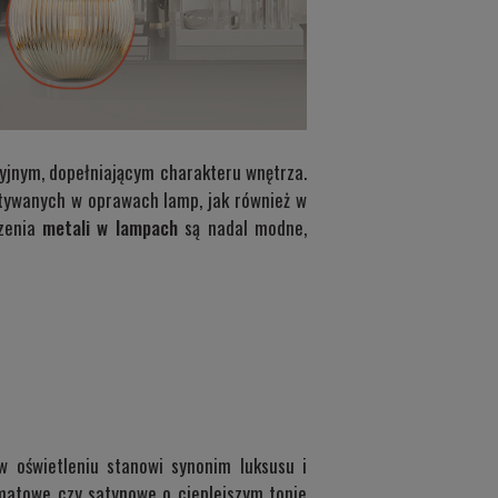
cyjnym, dopełniającym charakteru wnętrza.
stywanych w oprawach lamp, jak również w
czenia
metali w lampach
są nadal modne,
w oświetleniu stanowi synonim luksusu i
 matowe czy satynowe o cieplejszym tonie