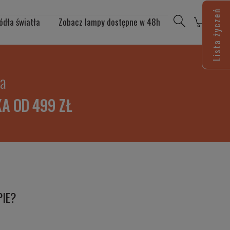
Lista życzeń
ódła światła
Zobacz lampy dostępne w 48h
ia
A OD 499 ZŁ
PIE?