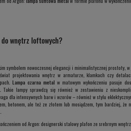
iem od Argon:
lampa sufitowa metal
w formie plafonu w wykończeni
 do wnętrz loftowych?
im symbolem nowoczesnej elegancji i minimalistycznej prostoty, w
świat projektowania wnętrz w armaturze, klamkach czy detalac
mpach.
Lampa czarna metal
w matowym wykończeniu pasuje dosko
. Takie lampy sprawdzą się również w zestawieniu z nieskompl
wwaga dla intensywnych barw i wzorów – również w stylu eklektyczn
m, betonem, ale też ze złotem lub mosiądzem, tym bardziej, że 
.
ończeniem od Argon: designerski stalowy plafon ze srebrnym wnęt