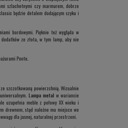
inami szlachetnymi czy marmurem, dobrze
classic będzie detalem dodającym szyku i
eniami bordowymi. Pięknie też wygląda w
 dodatków ze złota, w tym lamp, aby nie
abażurami
Ponte
.
 ze szczotkowaną powierzchnią. Wizualnie
e uniwersalnym.
Lampa metal
w wariancie
ale uzupełnia meble z połowy XX wieku i
owym drewnem, stąd należne mu miejsce we
wagę dla jasnej, naturalnej przestrzeni.