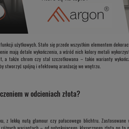
 funkcji użytkowych. Stało się przede wszystkim elementem dekora
zenie mają detale wykończenia, a wśród nich kolory metali wykorzy
mat, a także chrom czy stal szczotkowana – takie warianty wykoń
aby stworzyć spójną i efektowną aranżację we wnętrzu.
czeniem w odcieniach złota?
asku, z lekką nutą glamour czy pałacowego blichtru. Zastosowane 
 różnych wariantach – od połyskującego, klasycznego złota po to