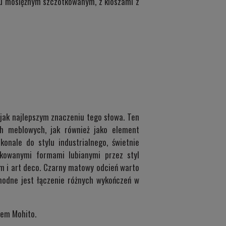
u mosiężnym szczotkowanym, z kloszami z
 jak najlepszym znaczeniu tego słowa. Ten
h meblowych, jak również jako element
nale do stylu industrialnego, świetnie
ikowanymi formami lubianymi przez styl
ym i art deco. Czarny matowy odcień warto
modne jest łączenie różnych wykończeń w
rzem
Mohito
.