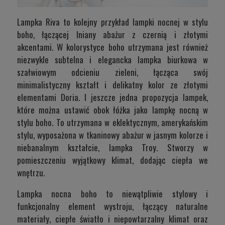
Lampka
Riva
to kolejny przykład lampki nocnej w stylu
boho, łączącej lniany abażur z czernią i złotymi
akcentami. W kolorystyce boho utrzymana jest również
niezwykle subtelna i elegancka lampka biurkowa w
szałwiowym odcieniu zieleni, łącząca swój
minimalistyczny kształt i delikatny kolor ze złotymi
elementami
Doria
. I jeszcze jedna propozycja lampek,
które można ustawić obok łóżka jako lampkę nocną w
stylu boho. To utrzymana w eklektycznym, amerykańskim
stylu, wyposażona w tkaninowy abażur w jasnym kolorze i
niebanalnym kształcie, lampka
Troy
. Stworzy w
pomieszczeniu wyjątkowy klimat, dodając ciepła we
wnętrzu.
Lampka nocna boho to niewątpliwie stylowy i
funkcjonalny element wystroju, łączący naturalne
materiały, ciepłe światło i niepowtarzalny klimat oraz