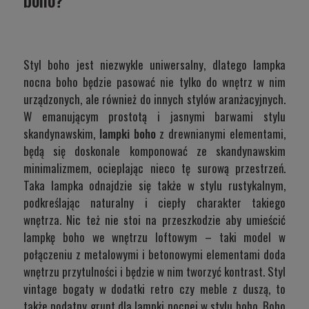
Styl boho jest niezwykle uniwersalny, dlatego lampka
nocna boho będzie pasować nie tylko do wnętrz w nim
urządzonych, ale również do innych stylów aranżacyjnych.
W emanującym prostotą i jasnymi barwami stylu
skandynawskim,
lampki boho
z drewnianymi elementami,
będą się doskonale komponować ze skandynawskim
minimalizmem, ocieplając nieco tę surową przestrzeń.
Taka lampka odnajdzie się także w stylu rustykalnym,
podkreślając naturalny i ciepły charakter takiego
wnętrza. Nic też nie stoi na przeszkodzie aby umieścić
lampkę boho we wnętrzu loftowym – taki model w
połączeniu z metalowymi i betonowymi elementami doda
wnętrzu przytulności i będzie w nim tworzyć kontrast. Styl
vintage bogaty w dodatki retro czy meble z duszą, to
także podatny grunt dla lampki nocnej w stylu boho. Boho