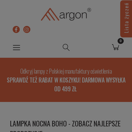
Lista życzeń
Odkryj lampy z Polskiej manufaktury oświetlenia
SPRAWDŹ TEŻ RABAT W KOSZYKU! DARMOWA WYSYŁKA
OD 499 ZŁ
LAMPKA NOCNA BOHO - ZOBACZ NAJLEPSZE