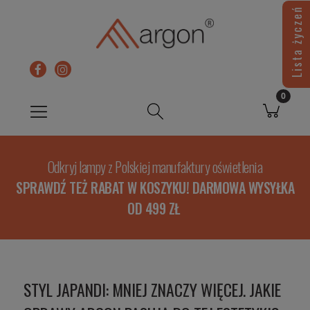
Lista życzeń
Odkryj lampy z Polskiej manufaktury oświetlenia
SPRAWDŹ TEŻ RABAT W KOSZYKU! DARMOWA WYSYŁKA
OD 499 ZŁ
STYL JAPANDI: MNIEJ ZNACZY WIĘCEJ. JAKIE