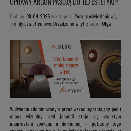
OPRAWY ARGON PASUJĄ DO TEJ ESTETYKI?
Dodano:
30-04-2026
w kategorii:
Porady oświetleniowe
,
Trendy oświetleniowe
,
Urządzenie wnętrz
autor:
Olga
W świecie zdominowanym przez wszechogarniający pęd i
chaos wizualny, styl japandi staje się swoistym
manifestem spokoju, a dokładniej – potrzeby tego
spokoju w naszym życiu. To unikalne połączenie japońskiej