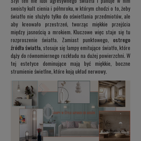
Styl ten nie lubi agresywnego światła i panuje w nim
swoisty kult cienia i półmroku, w którym chodzi o to, żeby
światło nie służyło tylko do oświetlania przedmiotów, ale
aby kreowało przestrzeń, tworząc miękkie przejścia
między jasnością a mrokiem. Kluczowe więc staje się tu
rozproszenie światła. Zamiast punktowego,
ostrego
źródła światła
, stosuje się lampy emitujące światło, które
dąży do równomiernego rozkładu na dużej powierzchni. W
tej estetyce dominujące mają być miękkie, boczne
strumienie świetlne, które koją układ nerwowy.