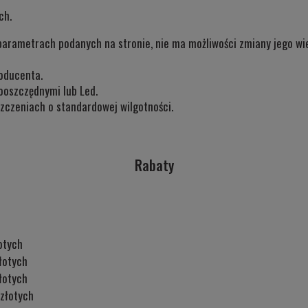
ch.
parametrach podanych na stronie, nie ma możliwości zmiany jego wiel
oducenta.
ooszczędnymi lub Led.
czeniach o standardowej wilgotności.
Rabaty
otych
łotych
łotych
złotych