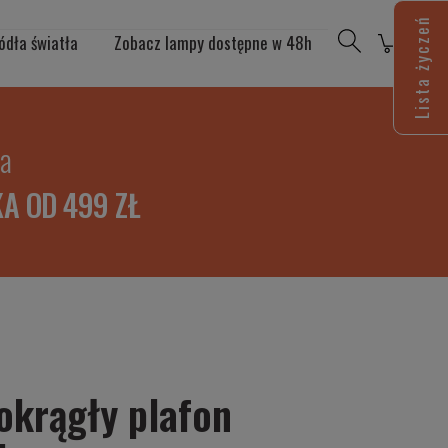
Lista życzeń
ódła światła
Zobacz lampy dostępne w 48h
ia
A OD 499 ZŁ
okrągły plafon