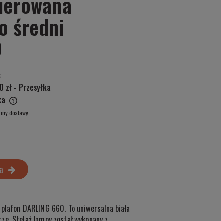
kierowana
o średni
0
:
0 zł
- Przesyłka
ska
ormy dostawy
a
 plafon DARLING 660. To uniwersalna biała
ze. Stelaż lampy został wykonany z