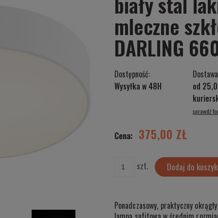
biały stal la
mleczne szkł
DARLING 66
Dostępność:
Dostawa
Wysyłka w 48H
od 25,0
kurier
sprawdź f
Cena nie zawiera ewentualnych kosztów
płatności
375,00 ZŁ
Cena:
szt.
Dodaj do koszyk
Ponadczasowy, praktyczny okrągły
lampa sufitowa w średnim rozmiar