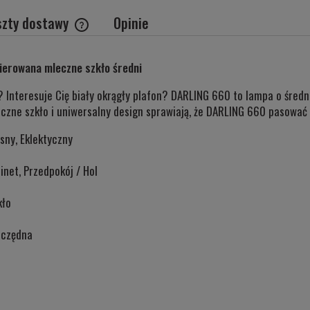
szty dostawy
Opinie
Cena nie zawiera ewentualnych kosztów
kierowana mleczne szkło średni
płatności
j? Interesuje Cię biały okrągły plafon? DARLING 660 to lampa o śred
eczne szkło i uniwersalny design sprawiają, że DARLING 660 pasować 
sny, Eklektyczny
inet, Przedpokój / Hol
kło
zczędna