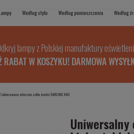
Lampy
Według stylu
Według pomieszczenia
Według źr
dkryj lampy z Polskiej manufaktury oświetlen
Ż RABAT W KOSZYKU! DARMOWA WYSYŁK
tal lakierowana mleczne szkło średni DARLING 660
Uniwersalny 