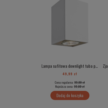
Lampa sufitowa downlight tuba plafon metalowa kwadrat kubik biała pojedyncza GU10 Subotica 3087
49,99 zł
Cena regularna:
99,00 zł
Najniższa cena:
99,00 zł
Dodaj do koszyka