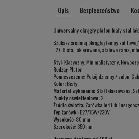
Opis
Bezpieczeństwo
Ko
Uniwersalny okrągły plafon biały stal la
Szukasz średniej okrągłej lampy sufitowe
E27. Biała, lakierowana, stalowa rama, ml
Styl:
Klasyczny, Minimalistyczny, Nowocze
Rodzaj:
Plafon
Pomieszczenie:
Pokój dzienny / salon, Gab
Kolor:
Biały
Materiał wykonania:
Stal lakierowana, Sz
Punkty oświetleniowe:
2
Źródło światła:
Żarówka led lub Energoos
Typ żarówki:
E27/15W/230V
Wysokość:
80 mm
Szerokość:
350 mm
Darmowa dostawa od 499 zł.