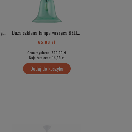
Duża szklana różowa lampa wisząca BELIZE 3714
Duża szklana lampa wisząca BELIZE 3713
65,00 zł
50,00 zł
Cena regularna:
299,00 zł
Cena regularna:
499
Najniższa cena:
14,99 zł
Najniższa cena:
35,
Dodaj do koszyka
Dodaj do kos