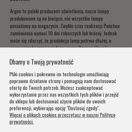
Argon to polski producent oświetlenia, nasze lampy
produkowane są na bieżąco, nie wszystkie lampy
posiadamy na magazynie. Zwykle czas realizacji Państwa
zamówienia wynosi 10 dni roboczych lub krócej. Jednak
może się zdarzyć, że produkcja lamp potrwa dłużej, o
czym niezwłocznie poinformujemy. Czas realizacji
Państwa zamówień wynika z systemu naszej produkcji i
Dbamy o Twoją prywatność
chęci zapewnienia jak najwyższej jakości produktu. W
przypadku części produktów wydłużony okres oczekiwania
Pliki cookies i pokrewne im technologie umożliwiają
na zamówienie jest zaznaczony w opisie. Wierzymy, że na
poprawne działanie strony i pomagają nam dostosować
nasze lampy warto czasem poczekać.
ofertę do Twoich potrzeb. Możesz zaakceptować
wykorzystanie przez nas wszystkich tych plików i przejść
do sklepu lub dostosować użycie plików do swoich
Kategorie
preferencji, wybierając opcję "Dostosuj zgody".
Więcej o plikach cookies przeczytasz w naszej Polityce
prywatności.
Obsługa klienta