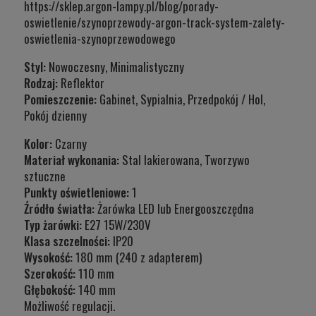
https://sklep.argon-lampy.pl/blog/porady-
oswietlenie/szynoprzewody-argon-track-system-zalety-
oswietlenia-szynoprzewodowego
Styl:
Nowoczesny, Minimalistyczny
Rodzaj:
Reflektor
Pomieszczenie:
Gabinet, Sypialnia, Przedpokój / Hol,
Pokój dzienny
Kolor:
Czarny
Materiał wykonania:
Stal lakierowana, Tworzywo
sztuczne
Punkty oświetleniowe:
1
Źródło światła:
Żarówka LED lub Energooszczędna
Typ żarówki:
E27 15W/230V
Klasa szczelnośc
i:
IP20
Wysokość:
180 mm (240 z adapterem)
Szerokość:
110 mm
Głębokość:
140 mm
Możliwość regulacji.