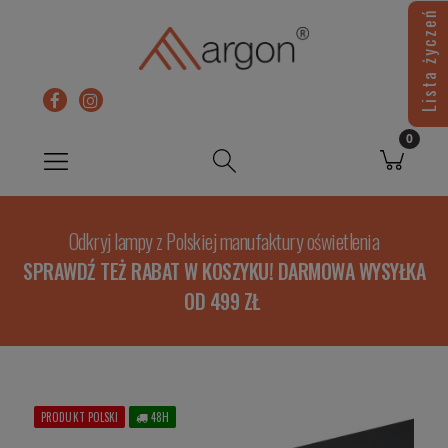
Lista życzeń
Odkryj lampy z Polskiej manufaktury oświetlenia
SPRAWDŹ TEŻ RABAT W KOSZYKU! DARMOWA WYSYŁKA
OD 499 ZŁ
PRODUKT POLSKI
48H