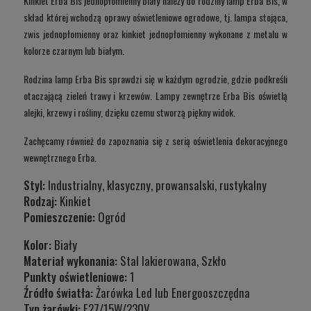
Kinkiet Erba Bis jednopłomienny biały należy do rodziny lamp Erba Bis, w
skład której wchodzą oprawy oświetleniowe ogrodowe, tj. lampa stojąca,
zwis jednopłomienny oraz kinkiet jednopłomienny wykonane z metalu w
kolorze czarnym lub białym.
Rodzina lamp Erba Bis sprawdzi się w każdym ogrodzie, gdzie podkreśli
otaczającą zieleń trawy i krzewów. Lampy zewnętrze Erba Bis oświetlą
alejki, krzewy i rośliny, dzięku czemu stworzą piękny widok.
Zachęcamy również do zapoznania się z serią oświetlenia dekoracyjnego
wewnętrznego Erba.
Styl:
Industrialny, klasyczny, prowansalski, rustykalny
Rodzaj:
Kinkiet
Pomieszczenie:
Ogród
Kolor:
Biały
Materiał wykonania:
Stal lakierowana, Szkło
Punkty oświetleniowe:
1
Źródło światła:
Żarówka Led lub Energooszczędna
Typ żarówki:
E27/15W/230V