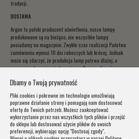
tradycji.
DOSTAWA
Argon to polski producent oświetlenia, nasze lampy
produkowane są na bieżąco, nie wszystkie lampy
posiadamy na magazynie. Zwykle czas realizacji Państwa
zamówienia wynosi 10 dni roboczych lub krócej. Jednak
może się zdarzyć, że produkcja lamp potrwa dłużej, o
czym niezwłocznie poinformujemy. Czas realizacji
Państwa zamówień wynika z systemu naszej produkcji i
Dbamy o Twoją prywatność
chęci zapewnienia jak najwyższej jakości produktu. W
przypadku części produktów wydłużony okres oczekiwania
Pliki cookies i pokrewne im technologie umożliwiają
na zamówienie jest zaznaczony w opisie. Wierzymy, że na
poprawne działanie strony i pomagają nam dostosować
nasze lampy warto czasem poczekać.
ofertę do Twoich potrzeb. Możesz zaakceptować
wykorzystanie przez nas wszystkich tych plików i przejść
do sklepu lub dostosować użycie plików do swoich
Kategorie
preferencji, wybierając opcję "Dostosuj zgody".
Więcej o plikach cookies przeczytasz w naszej Polityce