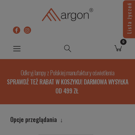
Lista życzeń
Odkryj lampy z Polskiej manufaktury oświetlenia
SPRAWDŹ TEŻ RABAT W KOSZYKU! DARMOWA WYSYŁKA
OD 499 ZŁ
Opcje przeglądania