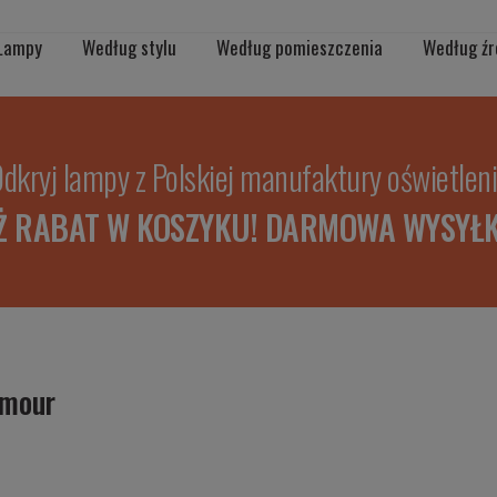
Lampy
Według stylu
Według pomieszczenia
Według źr
dkryj lampy z Polskiej manufaktury oświetlen
Ż RABAT W KOSZYKU! DARMOWA WYSYŁK
amour