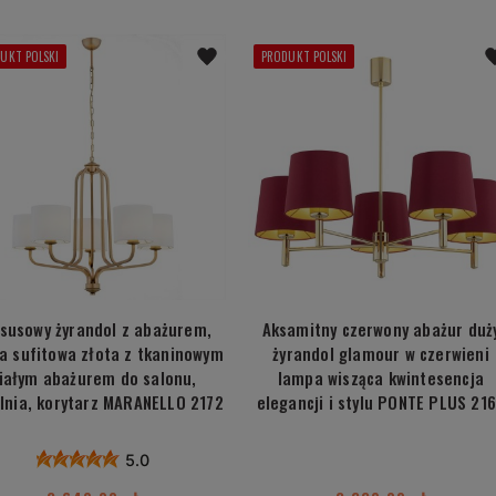
UKT POLSKI
PRODUKT POLSKI
susowy żyrandol z abażurem,
Aksamitny czerwony abażur duż
a sufitowa złota z tkaninowym
żyrandol glamour w czerwieni
iałym abażurem do salonu,
lampa wisząca kwintesencja
alnia, korytarz MARANELLO 2172
elegancji i stylu PONTE PLUS 21
5.0