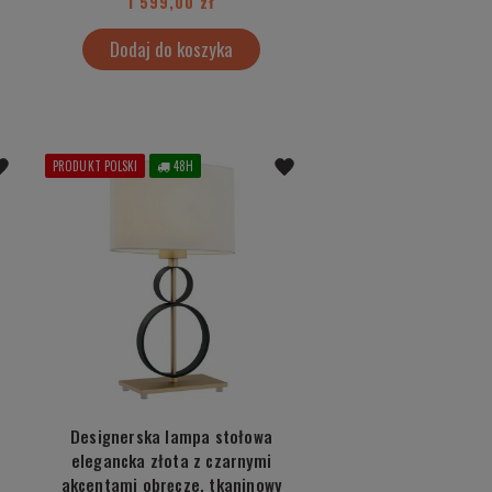
1 599,00 zł
Dodaj do koszyka
PRODUKT POLSKI
48H
Designerska lampa stołowa
elegancka złota z czarnymi
akcentami obręcze, tkaninowy