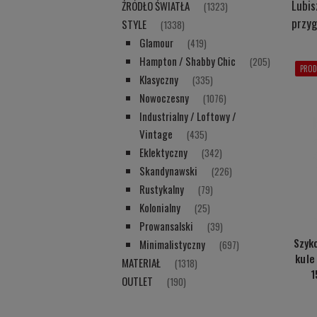
Lubis
ŹRÓDŁO ŚWIATŁA
(1323)
przyg
STYLE
(1338)
Glamour
(419)
Hampton / Shabby Chic
(205)
PROD
Klasyczny
(335)
Nowoczesny
(1076)
Industrialny / Loftowy /
Vintage
(435)
Eklektyczny
(342)
Skandynawski
(226)
Rustykalny
(79)
Kolonialny
(25)
Prowansalski
(39)
Szyk
Minimalistyczny
(697)
kule
MATERIAŁ
(1318)
1
OUTLET
(190)