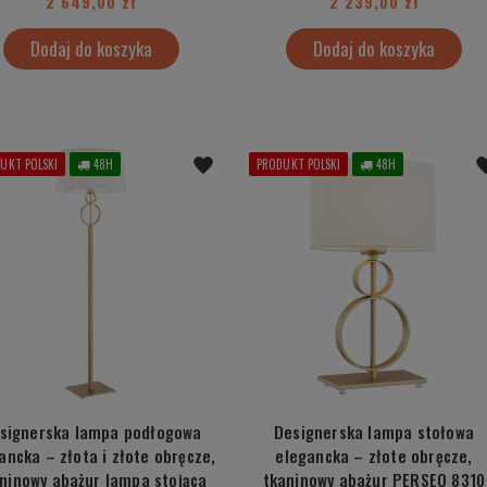
2 649,00 zł
2 239,00 zł
Dodaj do koszyka
Dodaj do koszyka
UKT POLSKI
48H
PRODUKT POLSKI
48H
signerska lampa podłogowa
Designerska lampa stołowa
ancka – złota i złote obręcze,
elegancka – złote obręcze,
ninowy abażur lampa stojąca
tkaninowy abażur PERSEO 8310