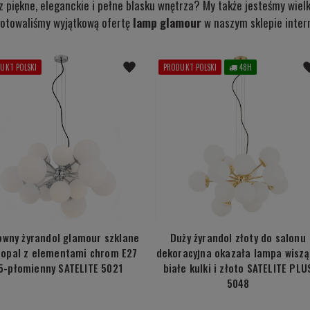
z piękne, eleganckie i pełne blasku wnętrza? My także jesteśmy wiel
otowaliśmy wyjątkową ofertę
lamp glamour
w naszym sklepie inter
UKT POLSKI
PRODUKT POLSKI
48H
owny żyrandol glamour szklane
Duży żyrandol złoty do salonu
 opal z elementami chrom E27
dekoracyjna okazała lampa wiszą
5-płomienny SATELITE 5021
białe kulki i złoto SATELITE PLU
5048