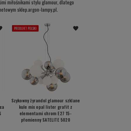
kimi miłośnikami stylu glamour, dlatego
netowym sklep.argon-lampy.pl.
PRODUKT POLSKI
Szykowny żyrandol glamour szklane
ca
kule mix opal lister grafit z
S
elementami chrom E27 15-
płomienny SATELITE 5020