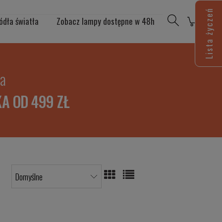
Lista życzeń
ódła światła
Zobacz lampy dostępne w 48h
ia
A OD 499 ZŁ