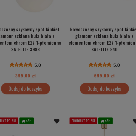
czesny szykowny spot kinkiet
Nowoczesny szykowny spot kinki
lamour szklana kula biała z
glamour szklana kula biała z
entem chrom E27 1-płomienna
elementem chrom E27 1-płomien
SATELITE 3988
SATELITE 840
5.0
5.0
399,00 zł
699,00 zł
Dodaj do koszyka
Dodaj do koszyka
UKT POLSKI
48H
PRODUKT POLSKI
48H