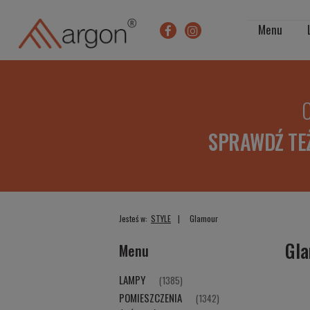
Menu
O
SPRAWDŹ TE
Jesteś w:
STYLE
Glamour
Gl
Menu
LAMPY
(1385)
POMIESZCZENIA
(1342)