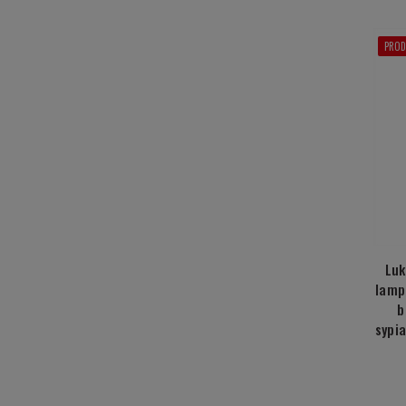
PROD
Luk
lamp
b
sypi