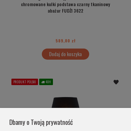
chromowane kulki podstawa czarny tkaninowy
abażur FUDŻI 3622
589,00 zł
Dodaj do koszyka
PRODUKT POLSKI
48H
Dbamy o Twoją prywatność