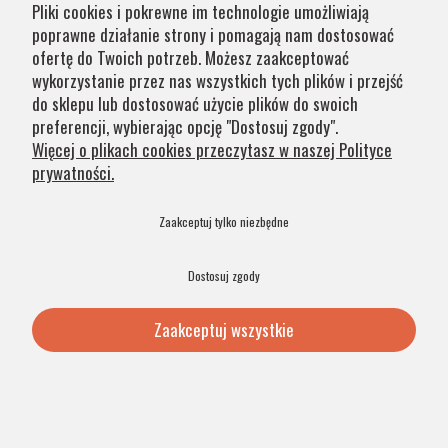
Pliki cookies i pokrewne im technologie umożliwiają
poprawne działanie strony i pomagają nam dostosować
ofertę do Twoich potrzeb. Możesz zaakceptować
wykorzystanie przez nas wszystkich tych plików i przejść
do sklepu lub dostosować użycie plików do swoich
preferencji, wybierając opcję "Dostosuj zgody".
Elegancka finezyjna lama stołowa szklane
Więcej o plikach cookies przeczytasz w naszej Polityce
czarne kulki podstawa tkaninowy abażur FUDŻI
prywatności.
3623
Zaakceptuj tylko niezbędne
Dostosuj zgody
589,00 zł
Dodaj do koszyka
Zaakceptuj wszystkie
PRODUKT POLSKI
48H