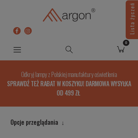
Lista życzeń
Odkryj lampy z Polskiej manufaktury oświetlenia
SPRAWDŹ TEŻ RABAT W KOSZYKU! DARMOWA WYSYŁKA
OD 499 ZŁ
Opcje przeglądania