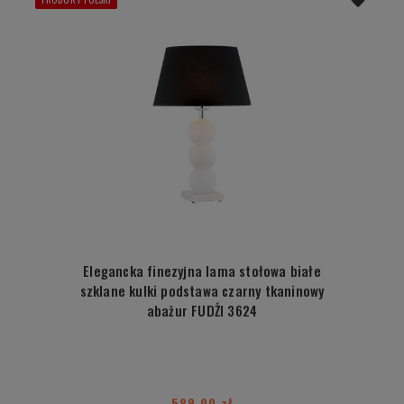
Elegancka finezyjna lama stołowa białe
szklane kulki podstawa czarny tkaninowy
abażur FUDŻI 3624
589,00 zł