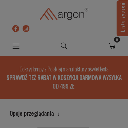
Lista życzeń
Odkryj lampy z Polskiej manufaktury oświetlenia
SPRAWDŹ TEŻ RABAT W KOSZYKU! DARMOWA WYSYŁKA
OD 499 ZŁ
Opcje przeglądania