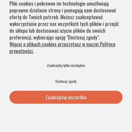
Pliki cookies i pokrewne im technologie umożliwiają
poprawne działanie strony i pomagają nam dostosować
5.0
ofertę do Twoich potrzeb. Możesz zaakceptować
499,00 zł
wykorzystanie przez nas wszystkich tych plików i przejść
do sklepu lub dostosować użycie plików do swoich
Dodaj do koszyka
preferencji, wybierając opcję "Dostosuj zgody".
Więcej o plikach cookies przeczytasz w naszej Polityce
prywatności.
PRODUKT POLSKI
48H
Zaakceptuj tylko niezbędne
Dostosuj zgody
Zaakceptuj wszystkie