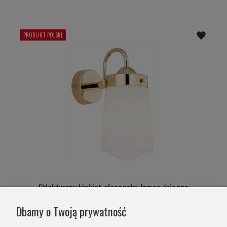
PRODUKT POLSKI
Eklektyczny kinkiet elegancka lampa ścienna
złota mleczny klosz PASADENA 4717
Dbamy o Twoją prywatność