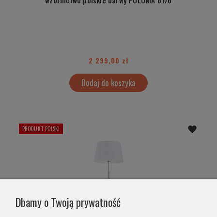
wzornictwo polskie barwy POLONIA 6176
2 299,00 zł
Dodaj do koszyka
PRODUKT POLSKI
Dbamy o Twoją prywatność