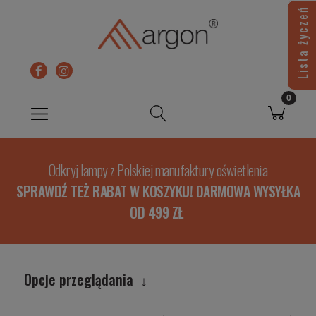
Lista życzeń
Odkryj lampy z Polskiej manufaktury oświetlenia
SPRAWDŹ TEŻ RABAT W KOSZYKU! DARMOWA WYSYŁKA
OD 499 ZŁ
Opcje przeglądania