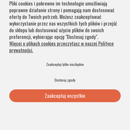
Pliki cookies i pokrewne im technologie umożliwiają
poprawne działanie strony i pomagają nam dostosować
ofertę do Twoich potrzeb. Możesz zaakceptować
wykorzystanie przez nas wszystkich tych plików i przejść
do sklepu lub dostosować użycie plików do swoich
Szykowna minimalistyczna chromowana lampa
preferencji, wybierając opcję "Dostosuj zgody".
stojąca z białym tkaninowym plisowanym
Więcej o plikach cookies przeczytasz w naszej Polityce
abażurem ASTI 3849
prywatności.
Zaakceptuj tylko niezbędne
999,00 zł
Dostosuj zgody
Dodaj do koszyka
Zaakceptuj wszystkie
PRODUKT POLSKI