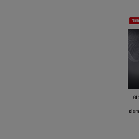
PROD
Gl
elem