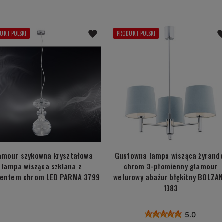
UKT POLSKI
PRODUKT POLSKI
amour szykowna kryształowa
Gustowna lampa wisząca żyrand
lampa wisząca szklana z
chrom 3-płomienny glamour
entem chrom LED PARMA 3799
welurowy abażur błękitny BOLZA
1383
5.0