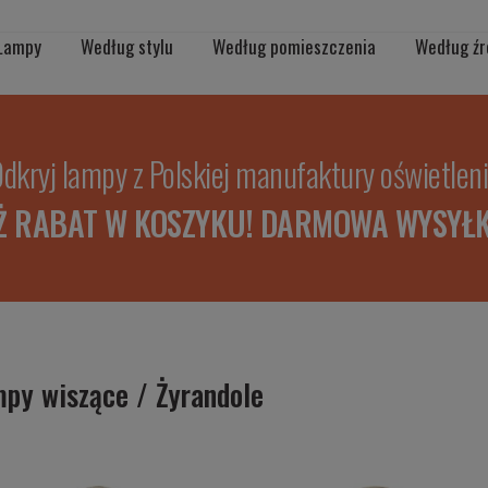
Lampy
Według stylu
Według pomieszczenia
Według źr
dkryj lampy z Polskiej manufaktury oświetlen
Ż RABAT W KOSZYKU! DARMOWA WYSYŁK
py wiszące / Żyrandole