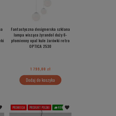
na
Fantastyczna designerska szklana
lampa wisząca żyrandol duży 6-
wki
płomienny opal kule żarówki retro
OPTICA 2530
1 799,00 zł
Dodaj do koszyka
PROMOCJA
PRODUKT POLSKI
48H