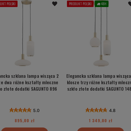
UKT POLSKI
PRODUKT POLSKI
48H
ancka szklana lampa wisząca 2
Elegancka szklana lampa wisząca
ze dwa różne kształty mleczne
klosze trzy różne kształty mlecz
ło złote dodatki SAGUNTO 896
szkło złote dodatki SAGUNTO 14
5.0
4.8
895,00 zł
1 349,00 zł