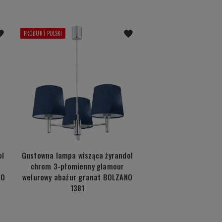
PRODUKT POLSKI
ol
Gustowna lampa wisząca żyrandol
chrom 3-płomienny glamour
NO
welurowy abażur granat BOLZANO
1381