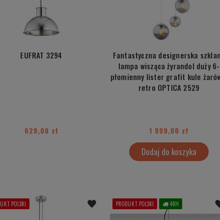
EUFRAT 3294
Fantastyczna designerska szkla
lampa wisząca żyrandol duży 6-
płomienny lister grafit kule żaró
retro OPTICA 2529
629,00 zł
1 999,00 zł
Dodaj do koszyka
UKT POLSKI
PRODUKT POLSKI
48H