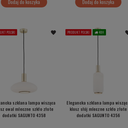
Dodaj do koszyka
Dodaj do koszyka
UKT POLSKI
PRODUKT POLSKI
48H
gancka szklana lampa wisząca
Elegancka szklana lampa wisząc
osz owal mleczne szkło złote
klosz słój mleczne szkło złote
dodatki SAGUNTO 4358
dodatki SAGUNTO 4356