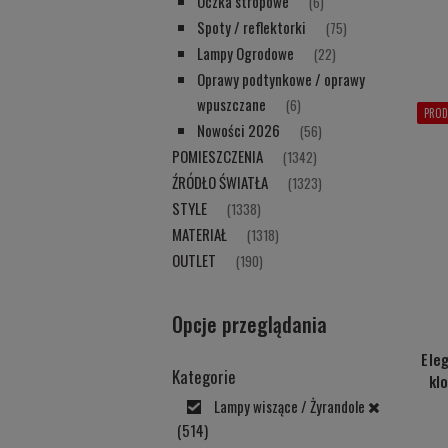
Oczka stropowe
(6)
Spoty / reflektorki
(75)
Lampy Ogrodowe
(22)
Oprawy podtynkowe / oprawy
wpuszczane
(6)
PROD
Nowości 2026
(56)
POMIESZCZENIA
(1342)
ŹRÓDŁO ŚWIATŁA
(1323)
STYLE
(1338)
MATERIAŁ
(1318)
OUTLET
(190)
Opcje przeglądania
Ele
Kategorie
kl
Lampy wiszące / Żyrandole
(514)