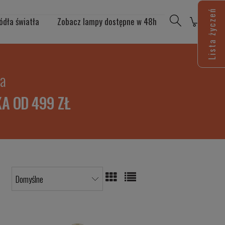
Lista życzeń
ódła światła
Zobacz lampy dostępne w 48h
ia
A OD 499 ZŁ