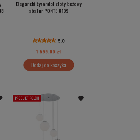
y
Elegancki żyrandol złoty beżowy
98
abażur PONTE 6109
5.0
1 599,00 zł
Dodaj do koszyka
PRODUKT POLSKI