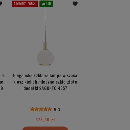
PRODUKT POLSKI
48H
 3
Elegancka szklana lampa wisząca
ne
klosz kielich mleczne szkło złote
89
dodatki SAGUNTO 4357
5.0
375,00 zł