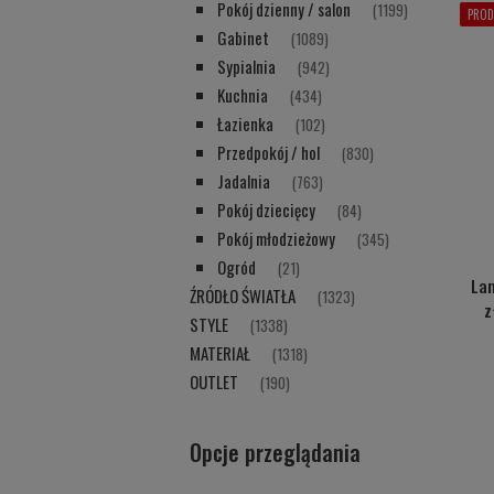
Pokój dzienny / salon
(1199)
PROD
Gabinet
(1089)
Sypialnia
(942)
Kuchnia
(434)
Łazienka
(102)
Przedpokój / hol
(830)
Jadalnia
(763)
Pokój dziecięcy
(84)
Pokój młodzieżowy
(345)
Ogród
(21)
La
ŹRÓDŁO ŚWIATŁA
(1323)
z
STYLE
(1338)
MATERIAŁ
(1318)
OUTLET
(190)
Opcje przeglądania