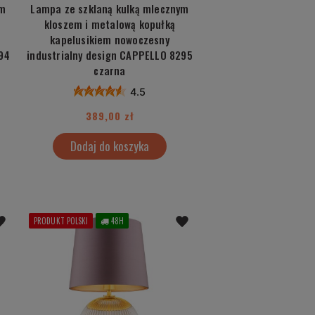
ym
Lampa ze szklaną kulką mlecznym
kloszem i metalową kopułką
kapelusikiem nowoczesny
94
industrialny design CAPPELLO 8295
czarna
4.5
389,00 zł
Dodaj do koszyka
PRODUKT POLSKI
48H