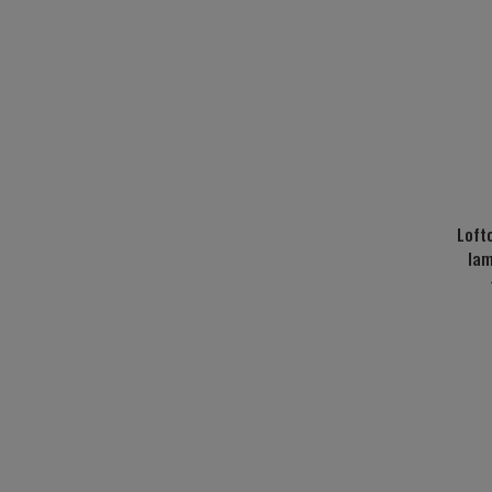
Loft
lam