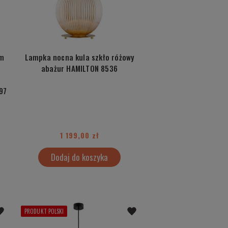
ym
Lampka nocna kula szkło różowy
abażur HAMILTON 8536
97
1 199,00 zł
Dodaj do koszyka
PRODUKT POLSKI