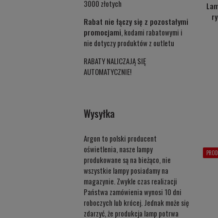
3000 złotych
Lam
r
Rabat nie łączy się z pozostałymi
promocjami
, kodami rabatowymi i
nie dotyczy produktów z outletu
RABATY NALICZAJĄ SIĘ
AUTOMATYCZNIE!
Wysyłka
Argon to polski producent
oświetlenia, nasze lampy
PROD
produkowane są na bieżąco, nie
wszystkie lampy posiadamy na
magazynie. Zwykle czas realizacji
Państwa zamówienia wynosi 10 dni
roboczych lub krócej. Jednak może się
zdarzyć, że produkcja lamp potrwa