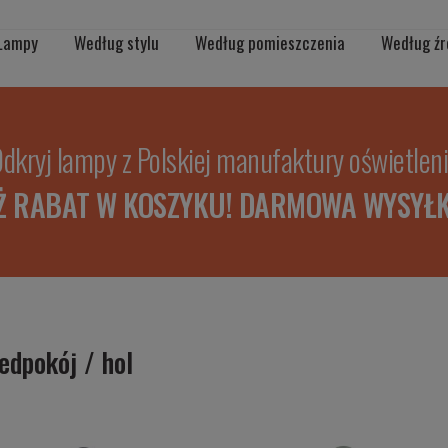
Lampy
Według stylu
Według pomieszczenia
Według źr
dkryj lampy z Polskiej manufaktury oświetlen
Ż RABAT W KOSZYKU! DARMOWA WYSYŁK
edpokój / hol