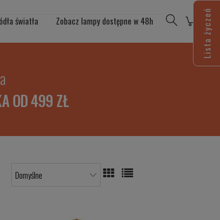
Lista życzeń
ódła światła
Zobacz lampy dostępne w 48h
ia
A OD 499 ZŁ