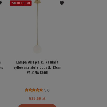
PRODUKT POLSKI
a
Lampa wisząca kulka biała
wia
ryflowana złote dodatki 12cm
PALOMA 8506
5.0
585,00 zł