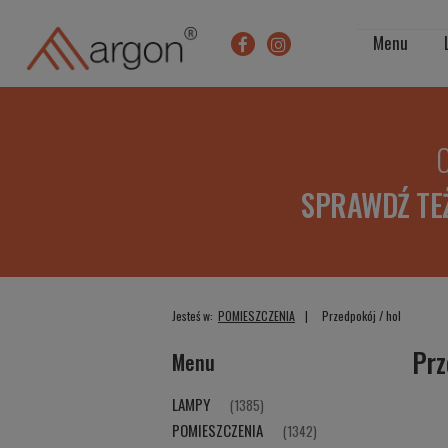
Menu
O
SPRAWDŹ TE
Jesteś w:
POMIESZCZENIA
Przedpokój / hol
Prz
Menu
LAMPY
(1385)
POMIESZCZENIA
(1342)