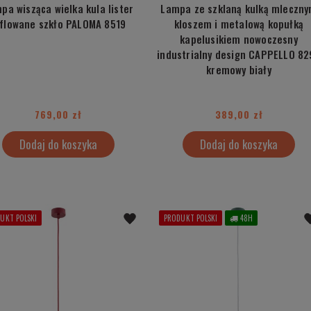
pa wisząca wielka kula lister
Lampa ze szklaną kulką mleczn
yflowane szkło PALOMA 8519
kloszem i metalową kopułką
kapelusikiem nowoczesny
industrialny design CAPPELLO 82
kremowy biały
769,00 zł
389,00 zł
Dodaj do koszyka
Dodaj do koszyka
UKT POLSKI
PRODUKT POLSKI
48H