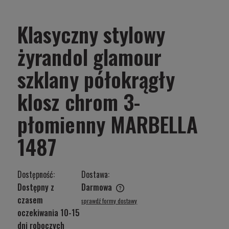
Klasyczny stylowy
żyrandol glamour
szklany półokrągły
klosz chrom 3-
płomienny MARBELLA
1487
Dostępność:
Dostawa:
Dostępny z
Darmowa
Cena nie zawiera ewentualnych kosztów płatności
czasem
sprawdź formy dostawy
oczekiwania 10-15
dni roboczych