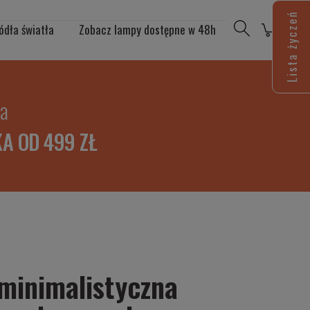
Lista życzeń
ódła światła
Zobacz lampy dostępne w 48h
ia
A OD 499 ZŁ
minimalistyczna