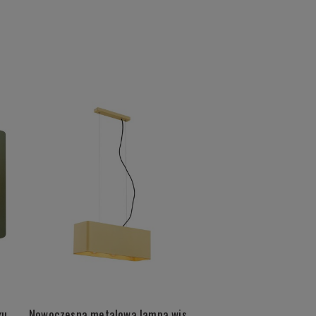
Zielony kinkiet w stylu modern kula mleczne szkło lampa ścienna stal CELIA 4251
Nowoczesna metalowa lampa wisząca złoty kubik prostopadłościan CRATO 1426