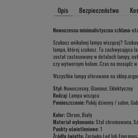
Opis
Bezpieczeństwo
Ko
Nowoczesna minimalistyczna szklano-sta
Szukasz unikalnej lampy wiszącej? Szuka
lampa, której szukasz. Ta zachwycająca la
został zastosowany w detalach lampy, nat
czy wytwornym holom. Czas na mosiądz w
Wszystkie lampy oferowane na sklep.argon-
Styl:
Nowoczesny, Glamour, Eklektyczny
Rodzaj:
Lampa wisząca
Pomieszczenie:
Pokój dzienny / salon, Gab
Kolor:
Chrom, Biały
Materiał wykonania:
Stal chromowana, Sz
Punkty oświetleniowe:
1
Źródło światła:
Żarówka Led lub Energoos