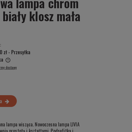
lowa lampa chrom
 biały klosz mała
:
0 zł
- Przesyłka
ska
ormy dostawy
a
owna lampa wisząca. Nowoczesna lampa LIVIA
oją prostotą i kształtami. Podsufitka i