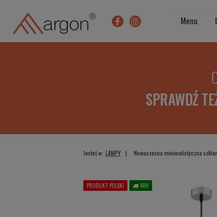
Menu
O
SPRAWDŹ TE
Jesteś w:
LAMPY
Nowoczesna minimalistyczna szklan
PRODUKT POLSKI
48H