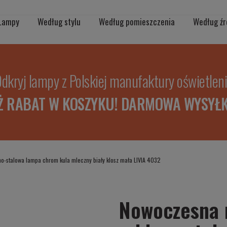
Lampy
Według stylu
Według pomieszczenia
Według źr
dkryj lampy z Polskiej manufaktury oświetlen
Ż RABAT W KOSZYKU! DARMOWA WYSYŁK
o-stalowa lampa chrom kula mleczny biały klosz mała LIVIA 4032
Nowoczesna 