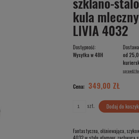
szklano-sta
kula mleczny
LIVIA 4032
Dostępność:
Dostawa
Wysyłka w 48H
od 25,0
kurier
sprawdź f
Cena nie zawiera ewentualnych kosztów
płatności
349,00 ZŁ
Cena:
szt.
Dodaj do koszyk
Fantastyczna, olśniewająca, szyk
4032 w stylu glamour zachwyca sw