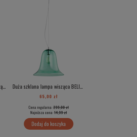
Duża szklana różowa lampa wisząca BELIZE 3714
Duża szklana lampa wisząca BELIZE 3713
65,00 zł
50,00 zł
Cena regularna:
299,00 zł
Cena regularna:
499
Najniższa cena:
14,99 zł
Najniższa cena:
35,
Dodaj do koszyka
Dodaj do kos