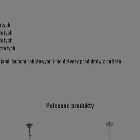
otych
łotych
łotych
złotych
cjami
, kodami rabatowymi i nie dotyczy produktów z outletu
Polecane produkty