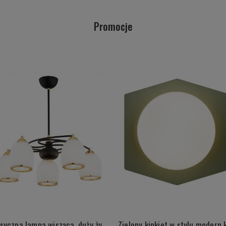
Promocje
Klasyczna lampa wisząca, duży żyrandol do niskiego pokoju złote detale ISCAR 2115