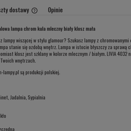
szty dostawy
Opinie
Cena nie zawiera ewentualnych kosztów
lowa lampa chrom kula mleczny biały klosz mała
płatności
sz lampy wiszącej w stylu glamour? Szukasz lampy z chromowanymi e
mpa stanie się ozdobą wnętrz. Lampa w istocie błyszczy za sprawą c
omiast klosz jest szklany w kolorze mlecznym / białym. LIVIA 4032 n
 Twoich wnętrzach.
lampy.pl są produkcji polskiej.
inet, Jadalnia, Sypialnia
kło
zczędna