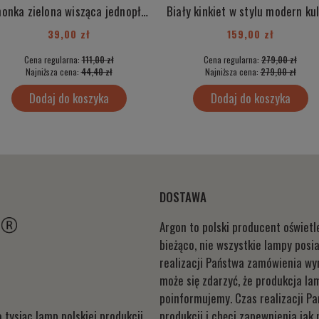
Limonka zielona wisząca jednopłomienna lampa szklana LIRANO 363
39,00 zł
159,00 zł
Cena regularna:
111,00 zł
Cena regularna:
279,00 zł
Najniższa cena:
44,40 zł
Najniższa cena:
279,00 zł
Dodaj do koszyka
Dodaj do koszyka
DOSTAWA
Argon to polski producent oświet
bieżąco, nie wszystkie lampy pos
realizacji Państwa zamówienia wyn
może się zdarzyć, że produkcja la
poinformujemy. Czas realizacji P
 tysiąc lamp polskiej produkcji.
produkcji i chęci zapewnienia jak