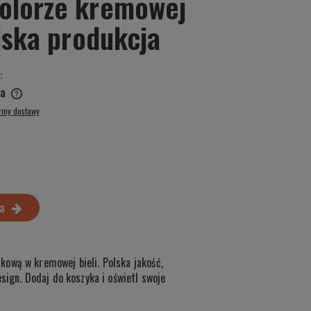
kolorze kremowej
olska produkcja
:
a
ormy dostawy
a
ową w kremowej bieli. Polska jakość,
sign. Dodaj do koszyka i oświetl swoje