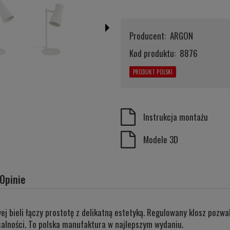
Producent:
ARGON
Kod produktu:
8876
PRODUKT POLSKI
Instrukcja montażu
Modele 3D
Opinie
e zawiera ewentualnych kosztów
bieli łączy prostotę z delikatną estetyką. Regulowany klosz pozwala
ci
rsalności. To polska manufaktura w najlepszym wydaniu.