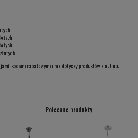
otych
łotych
łotych
złotych
cjami
, kodami rabatowymi i nie dotyczy produktów z outletu
Polecane produkty