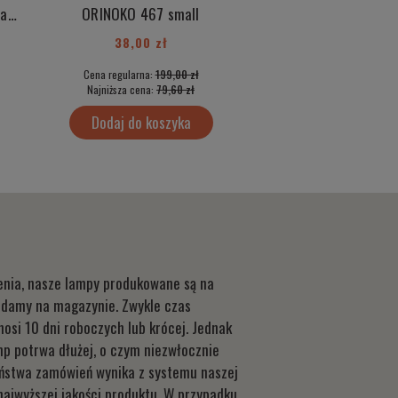
Biały kinkiet w stylu modern kula mleczne szkło lampa ścienna stal CELIA 4249
ORINOKO 467 small
38,00 zł
135,60 zł
Cena regularna:
199,00 zł
Cena regularna:
339
Najniższa cena:
79,60 zł
Najniższa cena:
339
Dodaj do koszyka
Dodaj do kos
lenia, nasze lampy produkowane są na
iadamy na magazynie. Zwykle czas
osi 10 dni roboczych lub krócej. Jednak
mp potrwa dłużej, o czym niezwłocznie
aństwa zamówień wynika z systemu naszej
 najwyższej jakości produktu. W przypadku