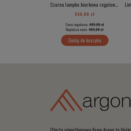
Czarna lampka biurkowa regulowana z włącznikiem żarówka E27 GABIAN 4998
339,00 zł
Cena regularna:
489,00 zł
Najniższa cena:
489,00 zł
Dodaj do koszyka
Oferta oświetleniowa firmy Argon to blisko