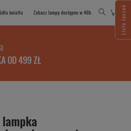
Lista życzeń
ódła światła
Zobacz lampy dostępne w 48h
ia
A OD 499 ZŁ
 lampka