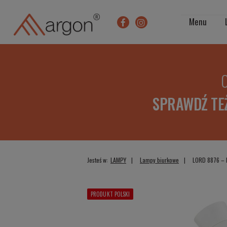
Menu
O
SPRAWDŹ TE
Jesteś w:
LAMPY
Lampy biurkowe
LORD 8876 – l
PRODUKT POLSKI