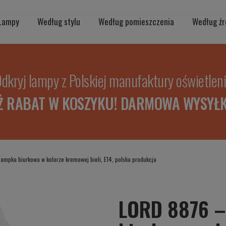
Lampy
Według stylu
Według pomieszczenia
Według źr
dkryj lampy z Polskiej manufaktury oświetlen
Ż RABAT W KOSZYKU! DARMOWA WYSYŁK
ampka biurkowa w kolorze kremowej bieli, E14, polska produkcja
LORD 8876 –