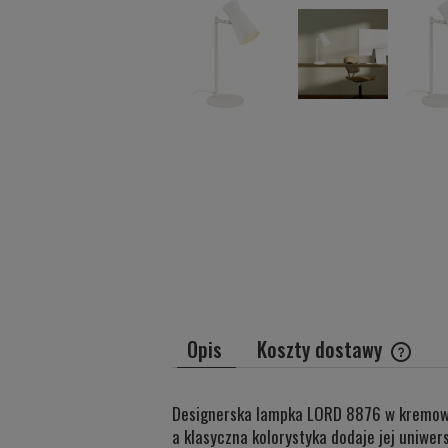
Opis
Koszty dostawy
Cena ni
Designerska lampka LORD 8876 w kremowej 
płatnoś
a klasyczna kolorystyka dodaje jej uniwe