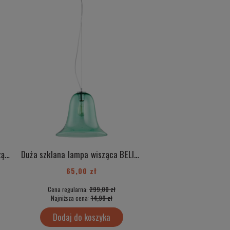
Duża szklana różowa lampa wisząca BELIZE 3714
Duża szklana lampa wisząca BELIZE 3713
65,00 zł
50,00 zł
Cena regularna:
299,00 zł
Cena regularna:
499
Najniższa cena:
14,99 zł
Najniższa cena:
35,
Dodaj do koszyka
Dodaj do kos