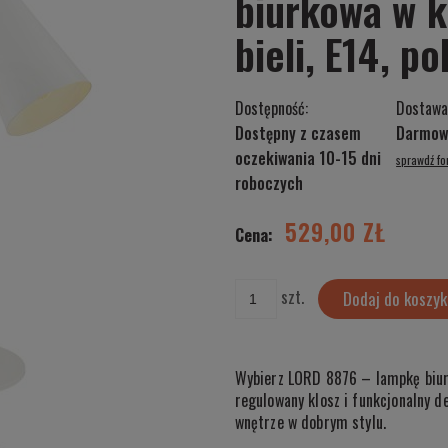
biurkowa w 
bieli, E14, p
Dostępność:
Dostawa
Dostępny z czasem
Darmow
oczekiwania 10-15 dni
sprawdź f
Cena nie zawiera ewentualnych kosztów
roboczych
płatności
529,00 ZŁ
Cena:
szt.
Dodaj do koszyk
Wybierz LORD 8876 – lampkę biurk
regulowany klosz i funkcjonalny de
wnętrze w dobrym stylu.