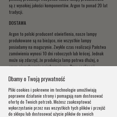
są z wysokiej jakości komponentów. Argon to ponad 20 lat
tradycji.
DOSTAWA
Argon to polski producent oświetlenia, nasze lampy
produkowane są na bieżąco, nie wszystkie lampy
posiadamy na magazynie. Zwykle czas realizacji Państwa
zamówienia wynosi 10 dni roboczych lub krócej. Jednak
może się zdarzyć, że produkcja lamp potrwa dłużej, o
czym niezwłocznie poinformujemy. Czas realizacji
Państwa zamówień wynika z systemu naszej produkcji i
Dbamy o Twoją prywatność
chęci zapewnienia jak najwyższej jakości produktu. W
przypadku części produktów wydłużony okres oczekiwania
Pliki cookies i pokrewne im technologie umożliwiają
na zamówienie jest zaznaczony w opisie. Wierzymy, że na
poprawne działanie strony i pomagają nam dostosować
nasze lampy warto czasem poczekać.
ofertę do Twoich potrzeb. Możesz zaakceptować
wykorzystanie przez nas wszystkich tych plików i przejść
do sklepu lub dostosować użycie plików do swoich