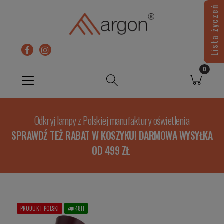
Lista życzeń
Odkryj lampy z Polskiej manufaktury oświetlenia
SPRAWDŹ TEŻ RABAT W KOSZYKU! DARMOWA WYSYŁKA
OD 499 ZŁ
PRODUKT POLSKI
48H