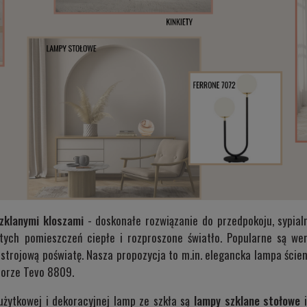
szklanymi kloszami
- doskonałe rozwiązanie do przedpokoju, sypialn
tych pomieszczeń ciepłe i rozproszone światło. Popularne są we
nastrojową poświatę. Nasza propozycja to m.in. elegancka lampa śc
lorze
Tevo 8809
.
użytkowej i dekoracyjnej lamp ze szkła są
lampy szklane stołowe
i