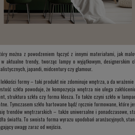
który można z powodzeniem łączyć z innymi materiałami, jak mal
ę w aktualne trendy, tworząc lampy o wyjątkowym, designerskim c
alistycznych, japandi, midcentury czy glamour.
kkości formy – taki produkt nie zdominuje wnętrza, a da wrażenie pr
tość szkła powoduje, że kompozycja wnętrza nie ulega zakłóceniu
ent, struktura szkła czy forma klosza. To także czyni szkło w la
atne. Tymczasem szkło hartowane bądź ręcznie formowane, które jes
się trendów wnętrzarskich – także uniwersalne i ponadczasowe, sta
dła światła. To swoista forma wyrazu upodobań aranżacyjnych, sta
iągający uwagę zaraz od wejścia.