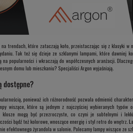
na trendach, które zataczają koło, przeistaczając się z klasyki 
aniu. Tak też się dzieje ze szklanymi lampami, które dawniej ko
ą na popularności i wkraczają do współczesnych aranżacji. Dlaczeg
snym domu lub mieszkaniu? Specjaliści Argon wyjaśniają.
są dostępne?
pularnością, ponieważ ich różnorodność pozwala odmienić charakter
py wiszące, które są jednym z najczęściej wybieranych typów ośw
klosze mogą być przezroczyste, co czyni je subtelnymi i lekk
czości bądź też kolorowe, wnoszące energię i styl retro do wnętrz.
L
rmie efektownego żyrandola w salonie. Polecamy
lampy wiszące ze sz