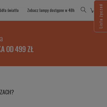
Lista życzeń
ódła światła
Zobacz lampy dostępne w 48h
ia
A OD 499 ZŁ
RZACH?