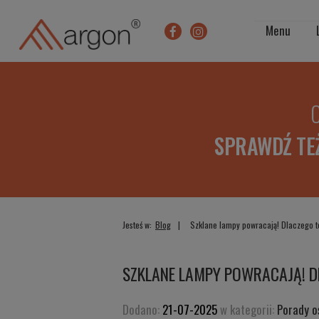
Menu
O
SPRAWDŹ TE
Jesteś w:
Blog
Szklane lampy powracają! Dlaczego 
SZKLANE LAMPY POWRACAJĄ! 
Dodano:
21-07-2025
w kategorii:
Porady o