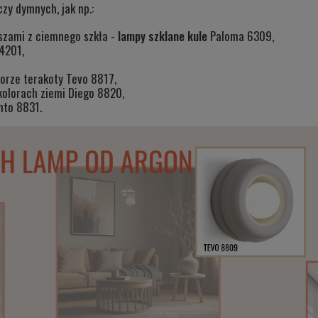
zy dymnych, jak np.:
szami z ciemnego szkła -
lampy szklane kule
Paloma 6309
,
 4201
,
lorze terakoty
Tevo 8817
,
kolorach ziemi
Diego 8820
,
nto 8831
.