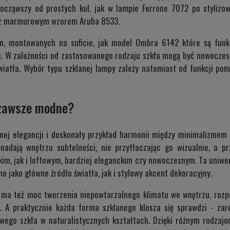
począwszy od prostych kul, jak w lampie
Ferrone 7072
po stylizow
i z marmurowym wzorem
Aruba 8533
.
n, montowanych na suficie, jak model
Ombra 6142
które są funk
h. W zależności od zastosowanego rodzaju szkła mogą być nowoczesn
iatła. Wybór typu szklanej lampy zależy natomiast od funkcji pom
 zawsze modne?
nej elegancji i doskonały przykład harmonii między minimalizmem
a nadają wnętrzu subtelności, nie przytłaczając go wizualnie, a 
im, jak i loftowym, bardziej eleganckim czy nowoczesnym. Ta uniwe
o jako główne źródło światła, jak i stylowy akcent dekoracyjny.
, ma też moc tworzenia niepowtarzalnego klimatu we wnętrzu, rozp
. A praktycznie każda forma szklanego klosza się sprawdzi - zaró
owego szkła w naturalistycznych kształtach. Dzięki różnym rodza