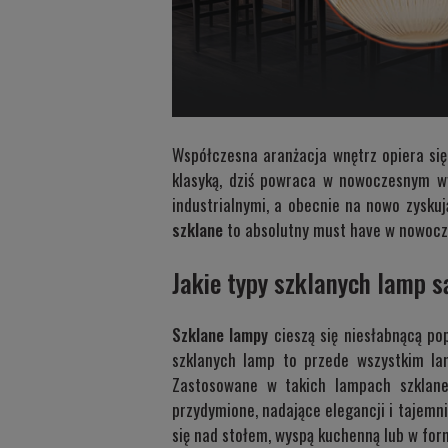
Współczesna aranżacja wnętrz opiera się 
klasyką, dziś powraca w nowoczesnym wyd
industrialnymi, a obecnie na nowo zyskuj
szklane
to absolutny must have w nowocze
Jakie typy szklanych lamp 
Szklane lampy
cieszą się niesłabnącą po
szklanych lamp to przede wszystkim lam
Zastosowane w takich lampach szklane 
przydymione, nadające elegancji i tajemni
się nad stołem, wyspą kuchenną lub w fo