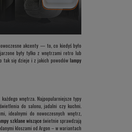
w nowoczesne akcenty — to, co kiedyś było
jarzone były tylko z wnętrzami retro lub
o tak się dzieje i z jakich powodów
lampy
 każdego wnętrza. Najpopularniejsze typy
ietlenia do salonu, jadalni czy kuchni.
imi, idealnymi do nowoczesnych wnętrz,
ampy szklane wiszące
świetnie sprawdzają
klanymi kloszami od Argon
– w wariantach