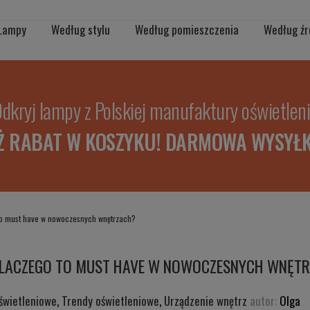
Lampy
Według stylu
Według pomieszczenia
Według źr
dkryj lampy z Polskiej manufaktury oświetlen
Ż RABAT W KOSZYKU! DARMOWA WYSYŁK
to must have w nowoczesnych wnętrzach?
DLACZEGO TO MUST HAVE W NOWOCZESNYCH WNĘT
świetleniowe
,
Trendy oświetleniowe
,
Urządzenie wnętrz
autor:
Olga