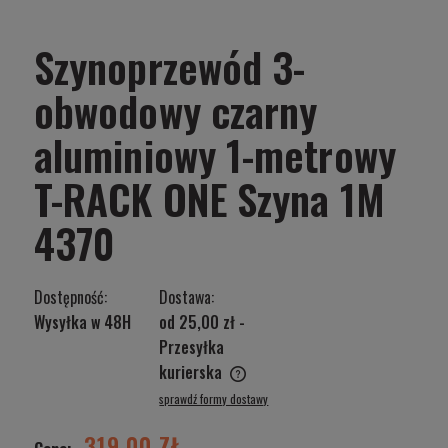
Szynoprzewód 3-
obwodowy czarny
aluminiowy 1-metrowy
T-RACK ONE Szyna 1M
4370
Dostępność:
Dostawa:
Wysyłka w 48H
od 25,00 zł
-
Przesyłka
kurierska
Cena nie zawiera ewentualnych kosztów płatności
sprawdź formy dostawy
319,00 ZŁ