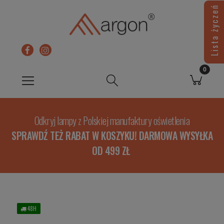
Lista życzeń
Odkryj lampy z Polskiej manufaktury oświetlenia
SPRAWDŹ TEŻ RABAT W KOSZYKU! DARMOWA WYSYŁKA
OD 499 ZŁ
48H