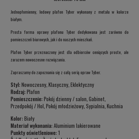
Jednopłomienny, ledowy plafon Tyber wykonany z metalu w kolorze
białym.
Prosta forma oprawy plafonu Tyber dedykowana jest zarówno do
pomieszczeń biurowych, jak i do naszych mieszkań.
Plafon Tyber przeznaczony jest dla odbiorców ceniących proste, ale
zarazem nowoczesne rozwiązania.
Zapraszamy do zapoznania się z całą serią opraw Tyber.
Styl:
Nowoczesny, Klasyczny, Eklektyczny
Rodzaj:
Plafon
Pomieszczenie:
Pokój dzienny / salon, Gabinet,
Przedpokój / Hol, Pokój młodzieżowy, Sypialnia, Kuchnia
Kolor:
Biały
Materiał wykonania:
Aluminium lakierowane
Punkty oświetleniowe:
1