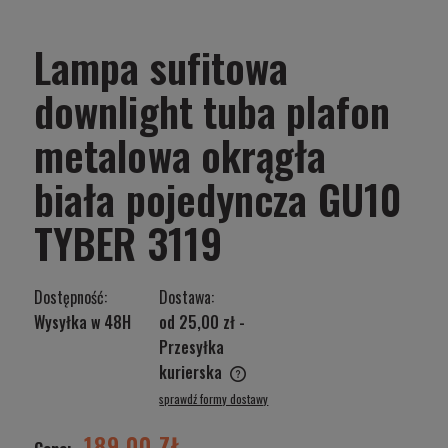
Lampa sufitowa
downlight tuba plafon
metalowa okrągła
biała pojedyncza GU10
TYBER 3119
Dostępność:
Dostawa:
Wysyłka w 48H
od 25,00 zł
-
Przesyłka
kurierska
Cena nie zawiera ewentualnych kosztów płatności
sprawdź formy dostawy
189,00 ZŁ