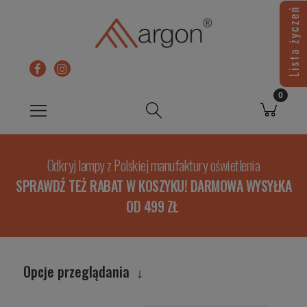
Lista życzeń
Odkryj lampy z Polskiej manufaktury oświetlenia
SPRAWDŹ TEŻ RABAT W KOSZYKU! DARMOWA WYSYŁKA
OD 499 ZŁ
Opcje przeglądania