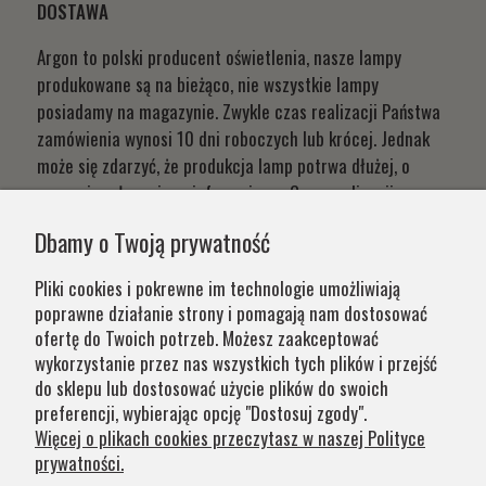
DOSTAWA
Argon to polski producent oświetlenia, nasze lampy
produkowane są na bieżąco, nie wszystkie lampy
posiadamy na magazynie. Zwykle czas realizacji Państwa
zamówienia wynosi 10 dni roboczych lub krócej. Jednak
może się zdarzyć, że produkcja lamp potrwa dłużej, o
czym niezwłocznie poinformujemy. Czas realizacji
Państwa zamówień wynika z systemu naszej produkcji i
Dbamy o Twoją prywatność
chęci zapewnienia jak najwyższej jakości produktu. W
przypadku części produktów wydłużony okres oczekiwania
Pliki cookies i pokrewne im technologie umożliwiają
na zamówienie jest zaznaczony w opisie. Wierzymy, że na
poprawne działanie strony i pomagają nam dostosować
nasze lampy warto czasem poczekać.
ofertę do Twoich potrzeb. Możesz zaakceptować
wykorzystanie przez nas wszystkich tych plików i przejść
do sklepu lub dostosować użycie plików do swoich
Kategorie
preferencji, wybierając opcję "Dostosuj zgody".
Więcej o plikach cookies przeczytasz w naszej Polityce
prywatności.
Obsługa klienta