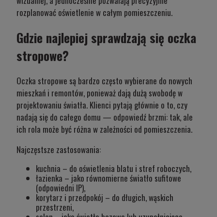
wizualnej, a jednocześnie pozwalają precyzyjnie
rozplanować oświetlenie w całym pomieszczeniu.
Gdzie najlepiej sprawdzają się oczka
stropowe?
Oczka stropowe są bardzo często wybierane do nowych
mieszkań i remontów, ponieważ dają dużą swobodę w
projektowaniu światła. Klienci pytają głównie o to, czy
nadają się do całego domu — odpowiedź brzmi: tak, ale
ich rola może być różna w zależności od pomieszczenia.
Najczęstsze zastosowania:
kuchnia
– do oświetlenia blatu i stref roboczych,
łazienka
– jako równomierne światło sufitowe
(odpowiedni IP),
korytarz i
przedpokój
– do długich, wąskich
przestrzeni,
salon
– jako światło bazowe lub uzupełniające.