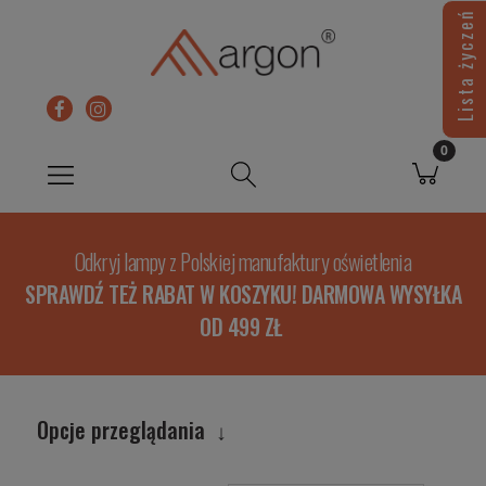
Lista życzeń
Odkryj lampy z Polskiej manufaktury oświetlenia
SPRAWDŹ TEŻ RABAT W KOSZYKU! DARMOWA WYSYŁKA
OD 499 ZŁ
Opcje przeglądania