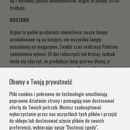
są z wysokiej jakości komponentów. Argon to ponad 20 lat
tradycji.
DOSTAWA
Argon to polski producent oświetlenia, nasze lampy
produkowane są na bieżąco, nie wszystkie lampy
posiadamy na magazynie. Zwykle czas realizacji Państwa
zamówienia wynosi 10 dni roboczych lub krócej. Jednak
może się zdarzyć, że produkcja lamp potrwa dłużej, o
czym niezwłocznie poinformujemy. Czas realizacji
Państwa zamówień wynika z systemu naszej produkcji i
Dbamy o Twoją prywatność
chęci zapewnienia jak najwyższej jakości produktu. W
przypadku części produktów wydłużony okres oczekiwania
Pliki cookies i pokrewne im technologie umożliwiają
na zamówienie jest zaznaczony w opisie. Wierzymy, że na
poprawne działanie strony i pomagają nam dostosować
nasze lampy warto czasem poczekać.
ofertę do Twoich potrzeb. Możesz zaakceptować
wykorzystanie przez nas wszystkich tych plików i przejść
do sklepu lub dostosować użycie plików do swoich
Kategorie
preferencji, wybierając opcję "Dostosuj zgody".