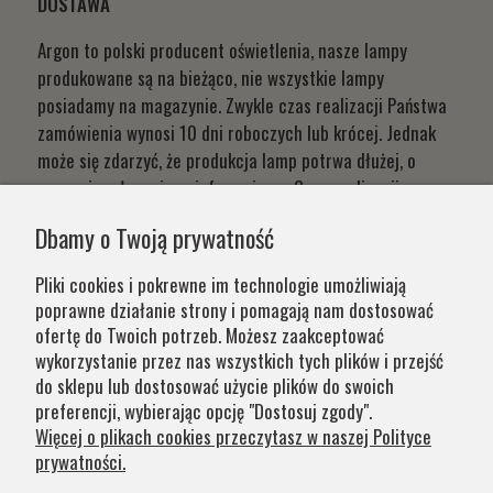
DOSTAWA
Argon to polski producent oświetlenia, nasze lampy
produkowane są na bieżąco, nie wszystkie lampy
posiadamy na magazynie. Zwykle czas realizacji Państwa
zamówienia wynosi 10 dni roboczych lub krócej. Jednak
może się zdarzyć, że produkcja lamp potrwa dłużej, o
czym niezwłocznie poinformujemy. Czas realizacji
Państwa zamówień wynika z systemu naszej produkcji i
Dbamy o Twoją prywatność
chęci zapewnienia jak najwyższej jakości produktu. W
przypadku części produktów wydłużony okres oczekiwania
Pliki cookies i pokrewne im technologie umożliwiają
na zamówienie jest zaznaczony w opisie. Wierzymy, że na
poprawne działanie strony i pomagają nam dostosować
nasze lampy warto czasem poczekać.
ofertę do Twoich potrzeb. Możesz zaakceptować
wykorzystanie przez nas wszystkich tych plików i przejść
do sklepu lub dostosować użycie plików do swoich
Kategorie
preferencji, wybierając opcję "Dostosuj zgody".
Więcej o plikach cookies przeczytasz w naszej Polityce
prywatności.
Obsługa klienta