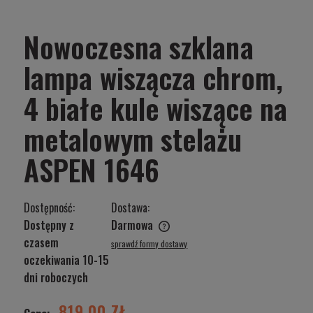
Nowoczesna szklana
lampa wiszącza chrom,
4 białe kule wiszące na
metalowym stelażu
ASPEN 1646
Dostępność:
Dostawa:
Dostępny z
Darmowa
Cena nie zawiera ewentualnych kosztów płatności
czasem
sprawdź formy dostawy
oczekiwania 10-15
dni roboczych
819,00 ZŁ