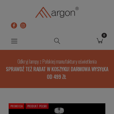
Odkryj lampy z Polskiej manufaktury oświetlenia
SPRAWDŹ TEŻ RABAT W KOSZYKU! DARMOWA WYSYŁKA
OD 499 ZŁ
PROMOCJA
PRODUKT POLSKI