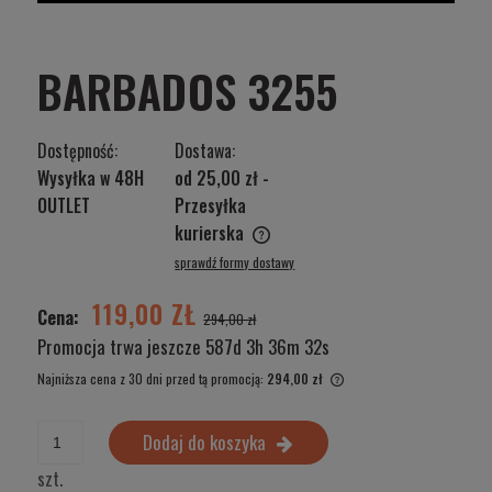
BARBADOS 3255
Dostępność:
Dostawa:
Wysyłka w 48H
od 25,00 zł
-
OUTLET
Przesyłka
kurierska
Cena nie zawiera ewentualnych kosztów płatności
sprawdź formy dostawy
119,00 ZŁ
Cena:
294,00 zł
Promocja trwa jeszcze
587d 3h 36m 32s
Najniższa cena z 30 dni przed tą promocją:
294,00 zł
Jeżeli produkt jest sprze
wyświetlana jest najniżs
Dodaj do koszyka
produkt pojawił się w spr
szt.