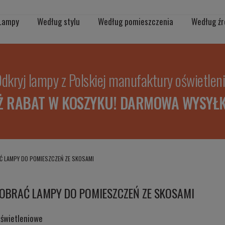
Lampy
Według stylu
Według pomieszczenia
Według źr
dkryj lampy z Polskiej manufaktury oświetlen
Ż RABAT W KOSZYKU! DARMOWA WYSYŁK
AĆ LAMPY DO POMIESZCZEŃ ZE SKOSAMI
DOBRAĆ LAMPY DO POMIESZCZEŃ ZE SKOSAMI
oświetleniowe