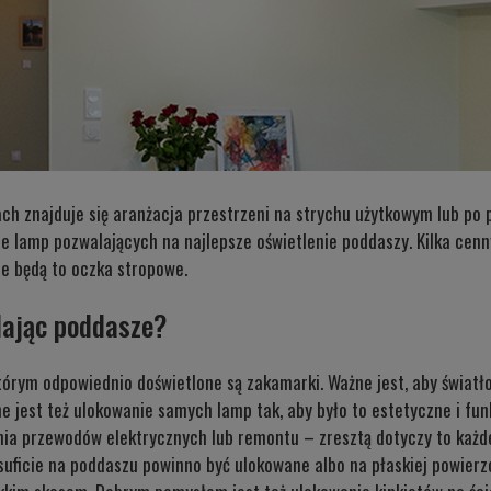
 znajduje się aranżacja przestrzeni na strychu użytkowym lub po p
 lamp pozwalających na najlepsze oświetlenie poddaszy. Kilka cen
nie będą to oczka stropowe.
lając poddasze?
órym odpowiednio doświetlone są zakamarki. Ważne jest, aby światło 
tne jest też ulokowanie samych lamp tak, aby było to estetyczne i fu
ia przewodów elektrycznych lub remontu – zresztą dotyczy to każd
suficie na poddaszu powinno być ulokowane albo na płaskiej powierzc