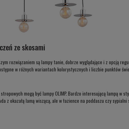
czeń ze skosami
zym rozwiązaniem są lampy tanie, dobrze wyglądające i z opcją reg
stępne w różnych wariantach kolorystycznych i liczbie punktów świe
k stropowych mogą być lampy
OLIMP.
Bardzo interesującą lampą w st
awda z okazałą lamą wiszącą, ale w łazience na poddaszu czy sypial