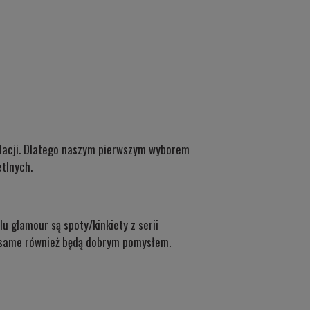
ulacji. Dlatego naszym pierwszym wyborem
tlnych.
ylu glamour są
spoty/kinkiety z serii
ni same również będą dobrym pomysłem.