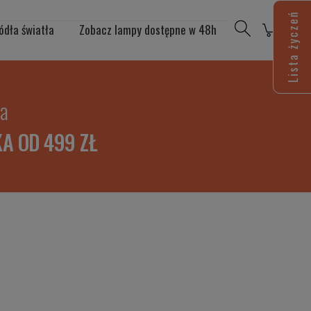
Lista życzeń
ódła światła
Zobacz lampy dostępne w 48h
ia
A OD 499 ZŁ