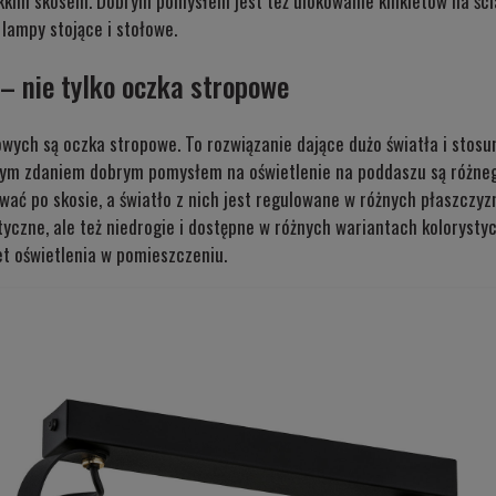
ekkim skosem. Dobrym pomysłem jest też ulokowanie kinkietów na śc
ampy stojące i stołowe.
– nie tylko oczka stropowe
ych są oczka stropowe. To rozwiązanie dające dużo światła i stosun
ym zdaniem dobrym pomysłem na oświetlenie na poddaszu są różnego 
ać po skosie, a światło z nich jest regulowane w różnych płaszczy
etyczne, ale też niedrogie i dostępne w różnych wariantach koloryst
t oświetlenia w pomieszczeniu.