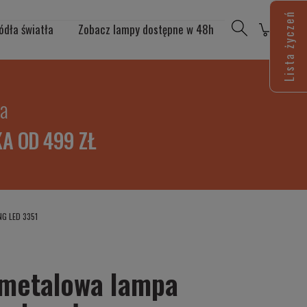
Lista życzeń
ódła światła
Zobacz lampy dostępne w 48h
ia
A OD 499 ZŁ
NG LED 3351
metalowa lampa