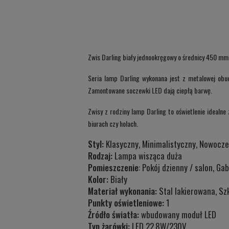
Zwis Darling biały jednookręgowy o średnicy 450 mm
Seria lamp Darling wykonana jest z metalowej ob
Zamontowane soczewki LED dają ciepłą barwę.
Zwisy z rodziny lamp Darling to oświetlenie idealne
biurach czy holach.
Styl:
Klasyczny, Minimalistyczny, Nowocze
Rodzaj:
Lampa wisząca duża
Pomieszczenie
: Pokój dzienny / salon, Ga
Kolor:
Biały
Materiał wykonania:
Stal lakierowana, Sz
Punkty oświetleniowe:
1
Źródło światła:
wbudowany moduł LED
Typ żarówki:
LED 22,8W/230V