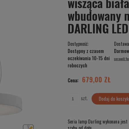
wisząca biał
wbudowany m
DARLING LED
Dostępność:
Dostawa
Dostępny z czasem
Darmow
oczekiwania 10-15 dni
sprawdź f
Cena nie zawiera ewentualnych kosztów
roboczych
płatności
679,00 ZŁ
Cena:
szt.
Dodaj do koszyk
Seria lamp Darling wykonana jest
szybą od dołu.