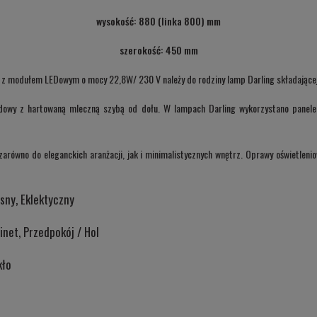
wysokość: 880 (linka 800) mm
szerokość: 450 mm
 z modułem LEDowym o mocy 22,8W/ 230 V należy do rodziny lamp Darling składającej 
udowy z hartowaną mleczną szybą od dołu. W lampach Darling wykorzystano panele
 zarówno do eleganckich aranżacji, jak i minimalistycznych wnętrz.
Oprawy oświetlenio
sny, Eklektyczny
binet, Przedpokój / Hol
kło