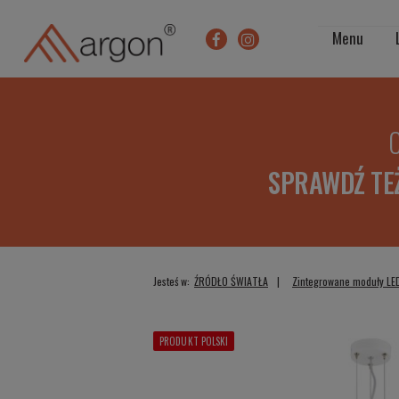
Menu
O
SPRAWDŹ TE
Jesteś w:
ŹRÓDŁO ŚWIATŁA
Zintegrowane moduły LE
PRODUKT POLSKI