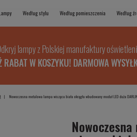
Lampy
Według stylu
Według pomieszczenia
Według źr
dkryj lampy z Polskiej manufaktury oświetlen
Ż RABAT W KOSZYKU! DARMOWA WYSYŁK
D
Nowoczesna metalowa lampa wisząca biała okrągła wbudowany moduł LED duża DARLI
Nowoczesna 