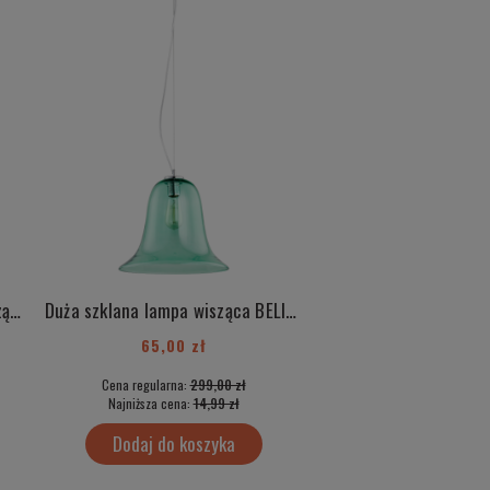
Duża szklana różowa lampa wisząca BELIZE 3714
Duża szklana lampa wisząca BELIZE 3713
65,00 zł
50,00 zł
Cena regularna:
299,00 zł
Cena regularna:
499
Najniższa cena:
14,99 zł
Najniższa cena:
35,
Dodaj do koszyka
Dodaj do kos