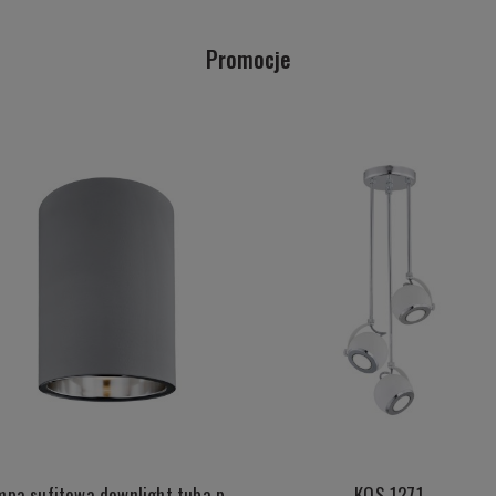
Promocje
Lampa sufitowa downlight tuba plafon metalowa okrągła szara pojedyncza E27 TYBER 3108
KOS 1271