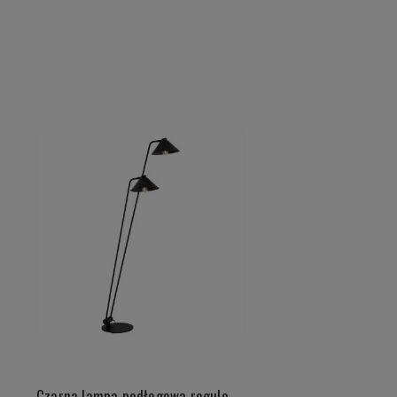
Czarna lampa podłogowa regulowana podwójna z włącznikiem żarówka E27 GABIAN 7075