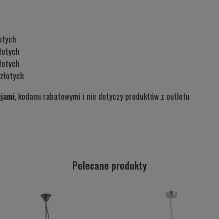
otych
łotych
łotych
złotych
cjami
, kodami rabatowymi i nie dotyczy produktów z outletu
Polecane produkty