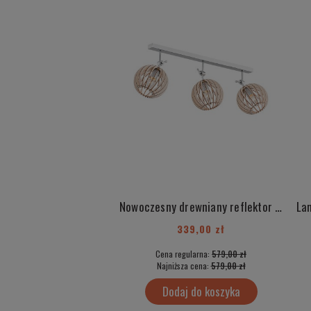
Nowoczesny drewniany reflektor potrójny jasny brąz elementy chrom styl skandynawski kula sklejka PORTORYKO 1306
339,00 zł
Cena regularna:
579,00 zł
Najniższa cena:
579,00 zł
Dodaj do koszyka