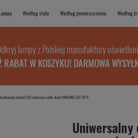
Lampy
Według stylu
Według pomieszczenia
Według źr
dkryj lampy z Polskiej manufaktury oświetlen
Ż RABAT W KOSZYKU! DARMOWA WYSYŁK
 wbudowany moduł LED mleczne szkło duży DARLING LED 3571
Uniwersalny 