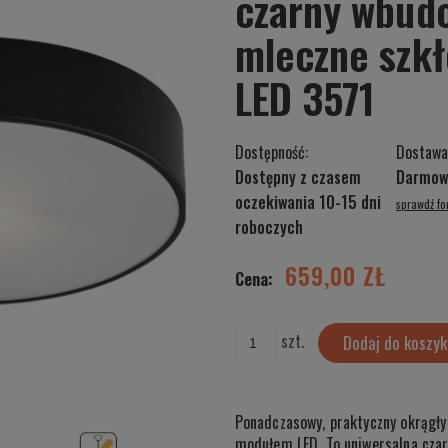
czarny wbud
mleczne szk
LED 3571
Dostępność:
Dostawa
Dostępny z czasem
Darmow
oczekiwania 10-15 dni
sprawdź f
Cena nie zawiera ewentualnych kosztów
roboczych
płatności
659,00 ZŁ
Cena:
szt.
Dodaj do koszyk
Ponadczasowy, praktyczny okrągł
modułem LED. To uniwersalna cza