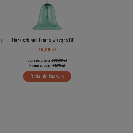
Duża szklana różowa lampa wisząca BELIZE 3714
Duża szklana lampa wisząca BELIZE 3713
65,00 zł
50,00 zł
Cena regularna:
299,00 zł
Cena regularna:
499
Najniższa cena:
14,99 zł
Najniższa cena:
35,
Dodaj do koszyka
Dodaj do kos