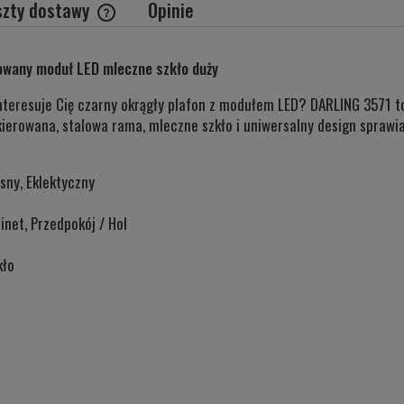
szty dostawy
Opinie
Cena nie zawiera ewentualnych kosztów
owany moduł LED mleczne szkło duży
płatności
 Interesuje Cię czarny okrągły plafon z modułem LED? DARLING 3571
ierowana, stalowa rama, mleczne szkło i uniwersalny design sprawi
sny, Eklektyczny
inet, Przedpokój / Hol
kło