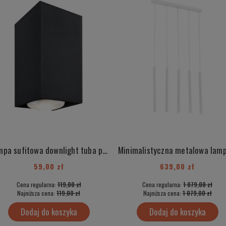
Lampa sufitowa downlight tuba plafon metalowa kwadrat kubik czarna pojedyncza E27 SUBOTICA 3098
59,00 zł
639,00 zł
Cena regularna:
119,00 zł
Cena regularna:
1 079,00 zł
Najniższa cena:
119,00 zł
Najniższa cena:
1 079,00 zł
Dodaj do koszyka
Dodaj do koszyka