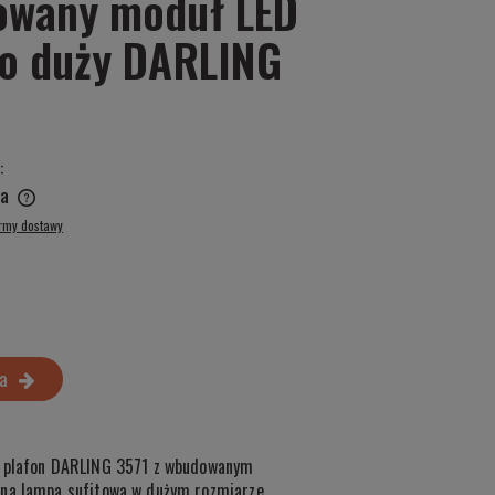
owany moduł LED
ło duży DARLING
:
a
ormy dostawy
a
y plafon DARLING 3571 z wbudowanym
rna lampa sufitowa w dużym rozmiarze.