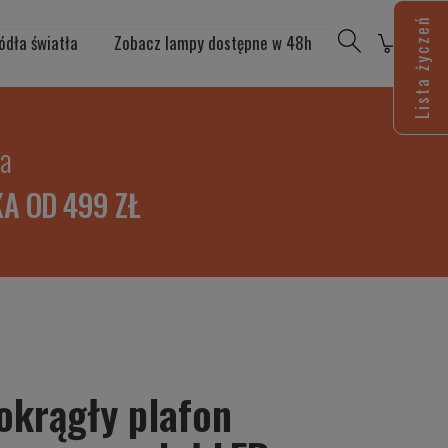
Lista życzeń
ódła światła
Zobacz lampy dostępne w 48h
ia
A OD 499 ZŁ
okrągły plafon