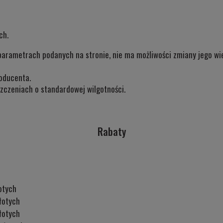
ch.
parametrach podanych na stronie, nie ma możliwości zmiany jego wie
oducenta.
zczeniach o standardowej wilgotności.
Rabaty
otych
łotych
łotych