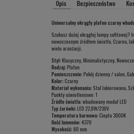
Opis
Bezpieczeństwo
Ko
Uniwersalny okrągły plafon czarny wbud
Szukasz dużej okrągłej lampy sufitowej?
nowoczesnym źródłem światła. Czarna, lak
wielu aranżacji.
Styl:
Klasyczny, Minimalistyczny, Nowocze
Rodzaj:
Plafon
Pomieszczenie:
Pokój dzienny / salon, Gab
Kolor:
Czarny
Materiał wykonania:
Stal lakierowana, Sz
Punkty oświetleniowe: 1
Źródło światła:
wbudowany moduł LED
Typ żarówki:
LED 22,8W/230V
Temperatura barwowa:
Ciepła 3000K
Ilość lumenów:
4370
Wysokość:
80 mm