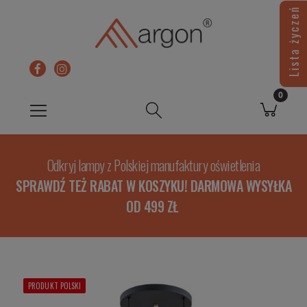
Lista życzeń
Odkryj lampy z Polskiej manufaktury oświetlenia
SPRAWDŹ TEŻ RABAT W KOSZYKU! DARMOWA WYSYŁKA
OD 499 ZŁ
PRODUKT POLSKI