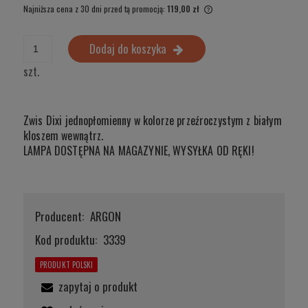
Najniższa cena z 30 dni przed tą promocją:
119,00 zł
Jeżeli produkt jest sprzed
wyświetlana jest najniższ
Dodaj do koszyka
produkt pojawił się w spr
szt.
Zwis Dixi jednopłomienny w kolorze przeźroczystym z białym
kloszem wewnątrz.
LAMPA DOSTĘPNA NA MAGAZYNIE, WYSYŁKA OD RĘKI!
Producent:
ARGON
Kod produktu:
3339
PRODUKT POLSKI
zapytaj o produkt