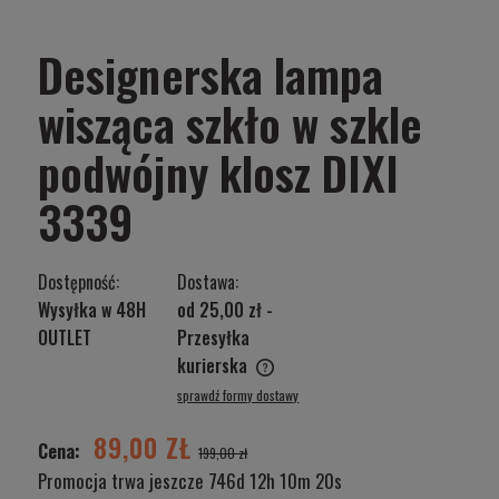
Designerska lampa
wisząca szkło w szkle
podwójny klosz DIXI
3339
Dostępność:
Dostawa:
Wysyłka w 48H
od 25,00 zł
-
OUTLET
Przesyłka
kurierska
Cena nie zawiera ewentualnych kosztów płatności
sprawdź formy dostawy
89,00 ZŁ
Cena:
199,00 zł
Promocja trwa jeszcze
746d 12h 10m 20s