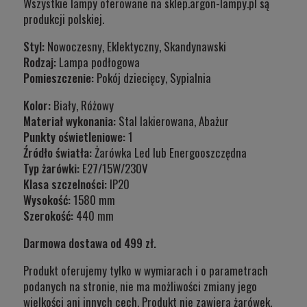
Wszystkie lampy oferowane na sklep.argon-lampy.pl są
produkcji polskiej.
Styl:
Nowoczesny, Eklektyczny, Skandynawski
Rodzaj:
Lampa podłogowa
Pomieszczenie:
Pokój dziecięcy, Sypialnia
Kolor:
Biały, Różowy
Materiał wykonania:
Stal lakierowana, Abażur
Punkty oświetleniowe:
1
Źródło światła:
Żarówka Led lub Energooszczędna
Typ żarówki:
E27/15W/230V
Klasa szczelnośc
i:
IP20
Wysokość
:
1580 mm
Szerokość:
440 mm
Darmowa dostawa od 499 zł.
Produkt oferujemy tylko w wymiarach i o parametrach
podanych na stronie, nie ma możliwości zmiany jego
wielkości ani innych cech. Produkt nie zawiera żarówek.