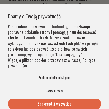
czym niezwłocznie poinformujemy. Czas realizacji
Państwa zamówień wynika z systemu naszej produkcji i
Dbamy o Twoją prywatność
chęci zapewnienia jak najwyższej jakości produktu. W
przypadku części produktów wydłużony okres oczekiwania
Pliki cookies i pokrewne im technologie umożliwiają
na zamówienie jest zaznaczony w opisie. Wierzymy, że na
poprawne działanie strony i pomagają nam dostosować
nasze lampy warto czasem poczekać.
ofertę do Twoich potrzeb. Możesz zaakceptować
wykorzystanie przez nas wszystkich tych plików i przejść
do sklepu lub dostosować użycie plików do swoich
Kategorie
preferencji, wybierając opcję "Dostosuj zgody".
Więcej o plikach cookies przeczytasz w naszej Polityce
prywatności.
Obsługa klienta
Zaakceptuj tylko niezbędne
Szybkie linki
Dostosuj zgody
Zaakceptuj wszystkie
© 2026 Argon Lampy. All Rights Reserved. .