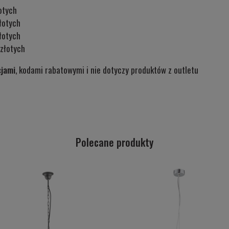
otych
łotych
łotych
złotych
cjami
, kodami rabatowymi i nie dotyczy produktów z outletu
Polecane produkty