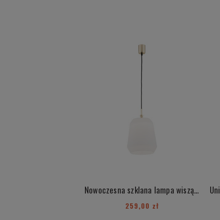
Nowoczesna szklana lampa wisząca złote detale mleczny duży klosz IRUN 4273
259,00 zł