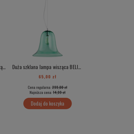
Duża szklana różowa lampa wisząca BELIZE 3714
Duża szklana lampa wisząca BELIZE 3713
65,00 zł
50,00 zł
Cena regularna:
299,00 zł
Cena regularna:
499
Najniższa cena:
14,99 zł
Najniższa cena:
35,
Dodaj do koszyka
Dodaj do kos