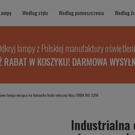
Lampy
Według stylu
Według pomieszczenia
Według źr
dkryj lampy z Polskiej manufaktury oświetlen
Ż RABAT W KOSZYKU! DARMOWA WYSYŁK
dowa lampa wisząca na łańcuchu biała mleczny klosz ERBA BIS 3296
Industrialna