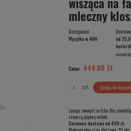
wisząca na ł
mleczny klo
Dostępność:
Dostawa
Wysyłka w 48H
od 25,0
kurier
sprawdź f
Cena nie zawiera ewentualnych kosztów
płatności
449,00 ZŁ
Cena:
szt.
Dodaj do koszyk
Lampy zewnętrze Erba Bis oświetlą 
stworzą piękny widok.
Darmowa dostawa od 499 zł.
Maksymalny czas dostawy: 10 dni 