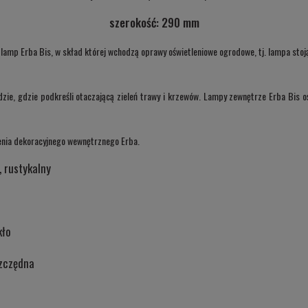
szerokość: 290 mm
y lamp Erba Bis, w skład której wchodzą oprawy oświetleniowe ogrodowe, tj. lampa stoj
e, gdzie podkreśli otaczającą zieleń trawy i krzewów. Lampy zewnętrze Erba Bis ośw
lenia dekoracyjnego wewnętrznego Erba.
, rustykalny
kło
zczędna