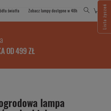
Lista życzeń
ódła światła
Zobacz lampy dostępne w 48h
ia
A OD 499 ZŁ
 ogrodowa lampa