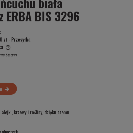
ańcuchu biała
sz ERBA BIS 3296
:
0 zł
- Przesyłka
ska
ormy dostawy
a
alejki, krzewy i rośliny, dzięku czemu
roboczych.