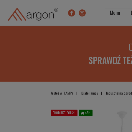
Menu
O
SPRAWDŹ TE
Jesteś w:
LAMPY
Białe lampy
Industrialna ogro
PRODUKT POLSKI
48H