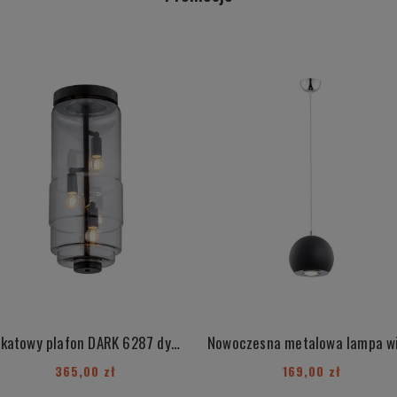
Unikatowy plafon DARK 6287 dymny klosz czarne dodatki
365,00 zł
169,00 zł