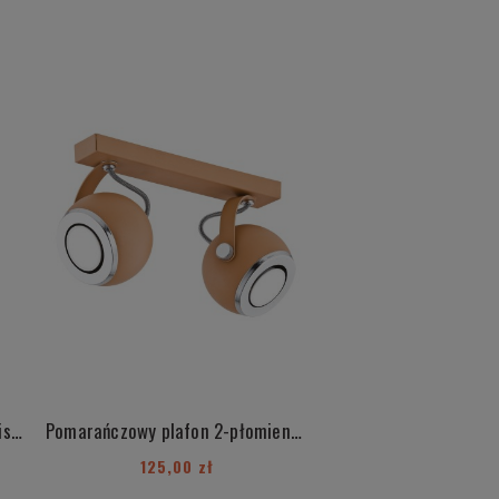
Nowoczesna metalowa lampa wisząca czarna kula stal lakierowana COSMO 414
Pomarańczowy plafon 2-płomienny matowy KOS 752
125,00 zł
125,00 zł