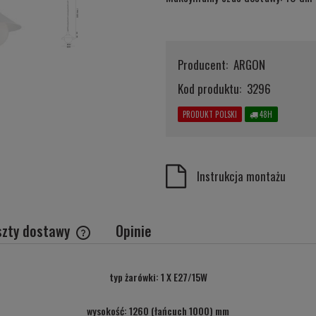
Producent:
ARGON
Kod produktu:
3296
PRODUKT POLSKI
48H
Instrukcja montażu
szty dostawy
Opinie
Cena nie zawiera ewentualnych kosztów
typ żarówki: 1 X E27/15W
płatności
wysokość: 1260 (łańcuch 1000) mm