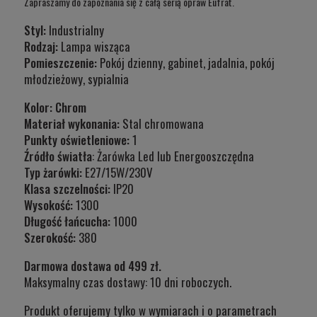
Zapraszamy do zapoznania się z całą serią opraw Eufrat
.
Styl:
Industrialny
Rodzaj:
Lampa wisząca
Pomieszczenie:
Pokój dzienny, gabinet, jadalnia, pokój
młodzieżowy, sypialnia
Kolor: Chrom
Materiał wykonania:
Stal chromowana
Punkty oświetleniowe:
1
Źródło światła
: Żarówka Led lub Energooszczędna
Typ żarówki:
E27/15W/230V
Klasa szczelności:
IP20
Wysokość:
1300
Długość łańcucha:
1000
Szerokość:
380
Darmowa dostawa od 499 zł.
Maksymalny czas dostawy: 10 dni roboczych.
Produkt oferujemy tylko w wymiarach i o parametrach