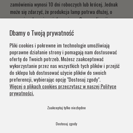
zamówienia wynosi 10 dni roboczych lub krócej. Jednak
może się zdarzyć, że produkcja lamp potrwa dłużej, o
czym niezwłocznie poinformujemy. Czas realizacji
Państwa zamówień wynika z systemu naszej produkcji i
Dbamy o Twoją prywatność
chęci zapewnienia jak najwyższej jakości produktu. W
przypadku części produktów wydłużony okres oczekiwania
Pliki cookies i pokrewne im technologie umożliwiają
na zamówienie jest zaznaczony w opisie. Wierzymy, że na
poprawne działanie strony i pomagają nam dostosować
nasze lampy warto czasem poczekać.
ofertę do Twoich potrzeb. Możesz zaakceptować
wykorzystanie przez nas wszystkich tych plików i przejść
do sklepu lub dostosować użycie plików do swoich
Kategorie
preferencji, wybierając opcję "Dostosuj zgody".
Więcej o plikach cookies przeczytasz w naszej Polityce
prywatności.
Obsługa klienta
Zaakceptuj tylko niezbędne
Szybkie linki
Dostosuj zgody