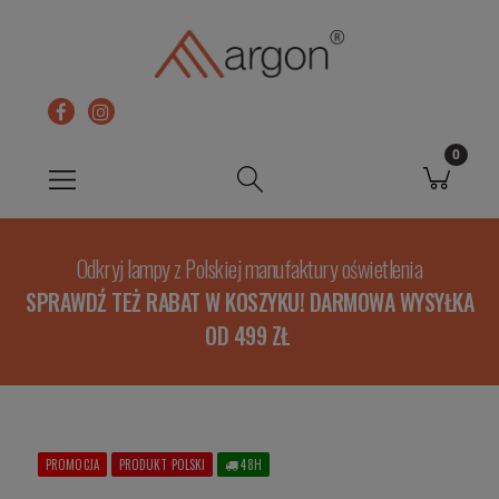
Odkryj lampy z Polskiej manufaktury oświetlenia
SPRAWDŹ TEŻ RABAT W KOSZYKU! DARMOWA WYSYŁKA
OD 499 ZŁ
PROMOCJA
PRODUKT POLSKI
48H