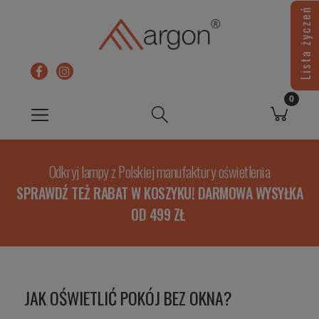
Lista życzeń
Odkryj lampy z Polskiej manufaktury oświetlenia
SPRAWDŹ TEŻ RABAT W KOSZYKU! DARMOWA WYSYŁKA
OD 499 ZŁ
JAK OŚWIETLIĆ POKÓJ BEZ OKNA?