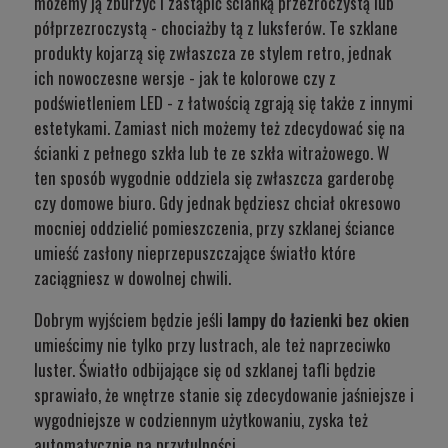
możemy ją zburzyć i zastąpić ścianką przezroczystą lub
półprzezroczystą - chociażby tą z luksferów. Te szklane
produkty kojarzą się zwłaszcza ze stylem retro, jednak
ich nowoczesne wersje - jak te kolorowe czy z
podświetleniem LED - z łatwością zgrają się także z innymi
estetykami. Zamiast nich możemy też zdecydować się na
ścianki z pełnego szkła lub te ze szkła witrażowego. W
ten sposób wygodnie oddziela się zwłaszcza garderobę
czy domowe biuro. Gdy jednak będziesz chciał okresowo
mocniej oddzielić pomieszczenia, przy szklanej ściance
umieść zasłony nieprzepuszczające światło które
zaciągniesz w dowolnej chwili.
Dobrym wyjściem będzie jeśli
lampy do łazienki bez okien
umieścimy nie tylko przy lustrach, ale też naprzeciwko
luster. Światło odbijające się od szklanej tafli będzie
sprawiało, że wnętrze stanie się zdecydowanie jaśniejsze i
wygodniejsze w codziennym użytkowaniu, zyska też
automatycznie na przytulności.