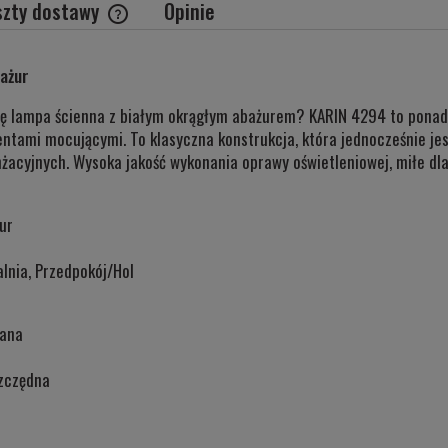
szty dostawy
Opinie
Cena nie zawiera ewentualnych kosztów
bażur
płatności
Cię lampa ścienna z białym okrągłym abażurem? KARIN 4294 to ponad
ntami mocującymi. To klasyczna konstrukcja, która jednocześnie je
żacyjnych. Wysoka jakość wykonania oprawy oświetleniowej, miłe dla
ur
alnia, Przedpokój/Hol
wana
zczędna