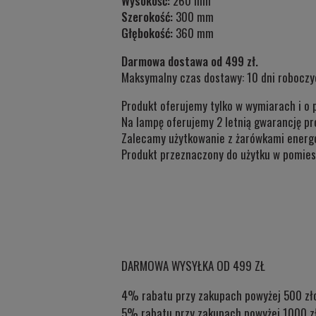
Wysokość:
26
0 mm
Szerokość:
300 mm
Głębokość:
360 mm
Darmowa dostawa od 499 zł.
Maksymalny czas dostawy: 10 dni roboczy
Produkt oferujemy tylko w wymiarach i o 
Na lampę oferujemy 2 letnią gwarancję pr
Zalecamy użytkowanie z żarówkami energ
Produkt przeznaczony do użytku w
pomies
DARMOWA WYSYŁKA OD 499 ZŁ
4% rabatu przy zakupach powyżej 500 zł
5% rabatu przy zakupach powyżej 1000 z