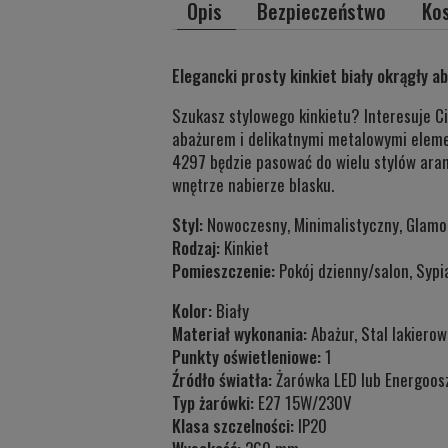
Opis
Bezpieczeństwo
Ko
Elegancki prosty kinkiet biały okrągły a
Szukasz stylowego kinkietu? Interesuje 
abażurem i delikatnymi metalowymi eleme
4297 będzie pasować do wielu stylów aran
wnętrze nabierze blasku.
Styl:
Nowoczesny, Minimalistyczny, Glamo
Rodzaj:
Kinkiet
Pomieszczenie:
Pokój dzienny/salon, Sypi
Kolor:
Biały
Materiał wykonania:
Abażur, Stal lakiero
Punkty oświetleniowe:
1
Źródło światła:
Żarówka LED lub Energoos
Typ żarówki:
E27 15W/230V
Klasa szczelności:
IP20