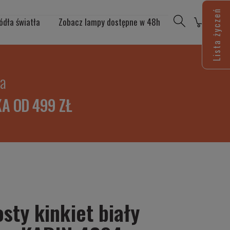
Lista życzeń
ódła światła
Zobacz lampy dostępne w 48h
ia
A OD 499 ZŁ
sty kinkiet biały