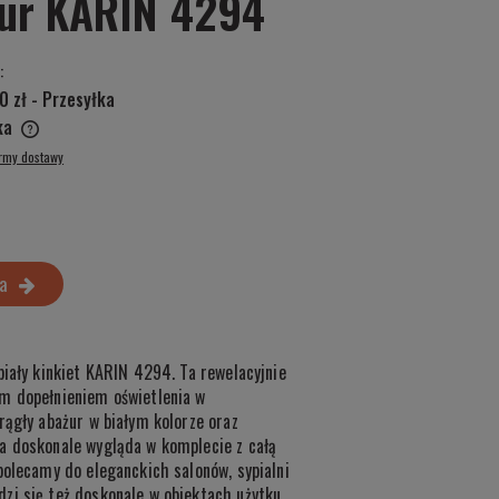
żur KARIN 4294
:
0 zł
- Przesyłka
ska
ormy dostawy
a
biały kinkiet KARIN 4294. Ta rewelacyjnie
m dopełnieniem oświetlenia w
rągły abażur w białym kolorze oraz
a doskonale wygląda w komplecie z całą
polecamy do eleganckich salonów, sypialni
zi się też doskonale w obiektach użytku