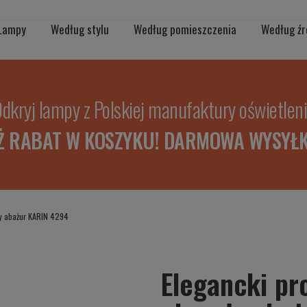
Lampy
Według stylu
Według pomieszczenia
Według źr
dkryj lampy z Polskiej manufaktury oświetlen
Ż RABAT W KOSZYKU! DARMOWA WYSYŁK
gły abażur KARIN 4294
Elegancki pro