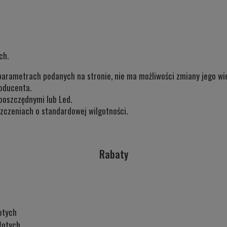
ch.
parametrach podanych na stronie, nie ma możliwości zmiany jego wie
oducenta.
ooszczędnymi lub Led.
zczeniach o standardowej wilgotności.
Rabaty
otych
łotych