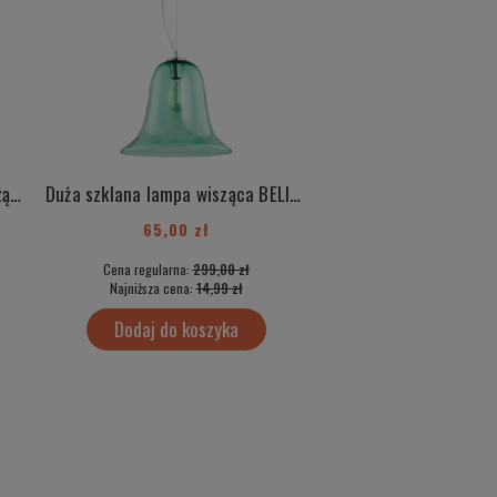
Duża szklana różowa lampa wisząca BELIZE 3714
Duża szklana lampa wisząca BELIZE 3713
65,00 zł
50,00 zł
Cena regularna:
299,00 zł
Cena regularna:
499
Najniższa cena:
14,99 zł
Najniższa cena:
35,
Dodaj do koszyka
Dodaj do kos