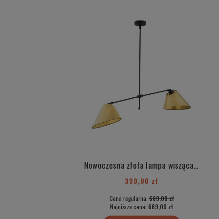
Nowoczesna złota lampa wisząca regulowana podwójna czarne detale CLAVA 897
399,00 zł
Cena regularna:
669,00 zł
Najniższa cena:
669,00 zł