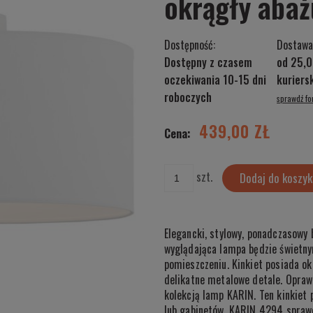
okrągły aba
Dostępność:
Dostawa
Dostępny z czasem
od 25,0
oczekiwania 10-15 dni
kurier
roboczych
sprawdź f
Cena nie zawiera ewentualnych kosztów
płatności
439,00 ZŁ
Cena:
szt.
Dodaj do koszyk
Elegancki, stylowy, ponadczasowy 
wyglądająca lampa będzie świetny
pomieszczeniu. Kinkiet posiada ok
delikatne metalowe detale. Opraw
kolekcją lamp KARIN. Ten kinkiet 
lub gabinetów. KARIN 4294 sprawd