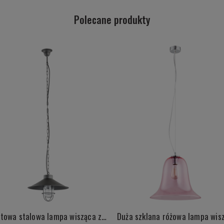
Polecane produkty
Loftowa stalowa lampa wisząca z elementami chrom industrialna ITAKA 3729