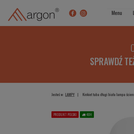
Menu
O
SPRAWDŹ TE
Jesteś w:
LAMPY
Kinkiet tuba długi biała lampa ści
PRODUKT POLSKI
48H