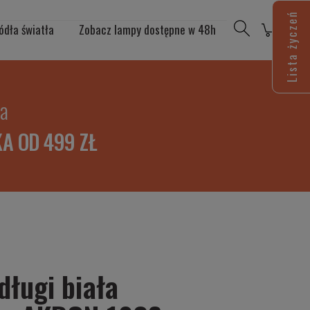
Lista życzeń
ódła światła
Zobacz lampy dostępne w 48h
ia
A OD 499 ZŁ
długi biała