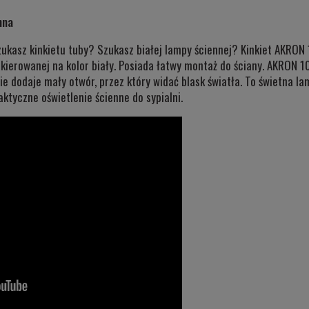
Cena nie zawiera ewentualnych kosztów
nna
płatności
zukasz kinkietu tuby? Szukasz białej lampy ściennej? Kinkiet AKRON
lakierowanej na kolor biały. Posiada łatwy montaż do ściany. AKRON
e dodaje mały otwór, przez który widać blask światła. To świetna la
aktyczne oświetlenie ścienne do sypialni.