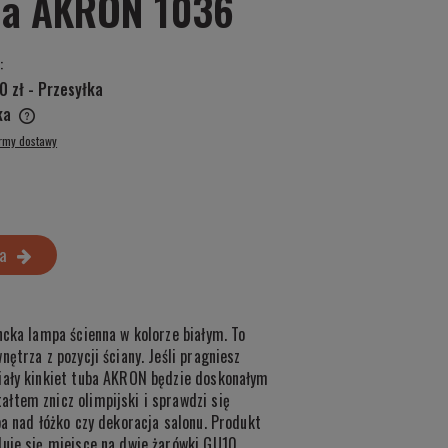
na AKRON 1036
:
0 zł
- Przesyłka
ska
ormy dostawy
a
ncka lampa ścienna w kolorze białym. To
ętrza z pozycji ściany. Jeśli pragniesz
iały kinkiet tuba AKRON będzie doskonałym
łtem znicz olimpijski i sprawdzi się
pa nad łóżko czy dekoracja salonu. Produkt
duje się miejsce na dwie żarówki GU10.