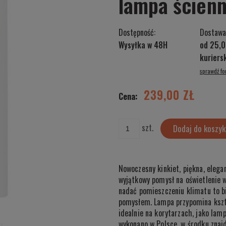
lampa ścien
Dostępność:
Dostawa
Wysyłka w 48H
od 25,0
kurier
sprawdź f
Cena nie zawiera ewentualnych kosztów
płatności
239,00 ZŁ
Cena:
szt.
Dodaj do koszyk
Nowoczesny kinkiet, piękna, elega
wyjątkowy pomysł na oświetlenie wn
nadać pomieszczeniu klimatu to b
pomysłem. Lampa przypomina kszta
idealnie na korytarzach, jako lam
wykonano w Polsce, w środku znaj