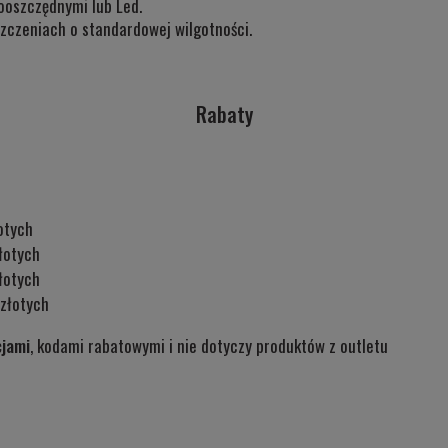
ooszczędnymi lub Led.
zczeniach o standardowej wilgotności.
Rabaty
otych
łotych
łotych
złotych
cjami
, kodami rabatowymi i nie dotyczy produktów z outletu