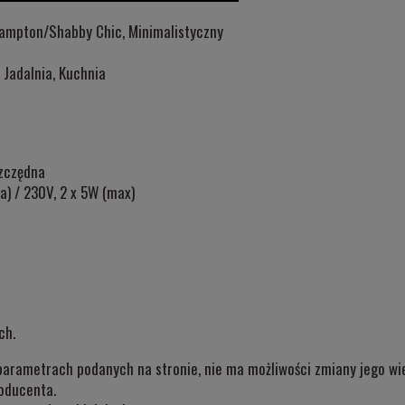
Hampton/Shabby Chic, Minimalistyczny
 Jadalnia, Kuchnia
zczędna
a) / 230V, 2 x 5W (max)
ch.
parametrach podanych na stronie, nie ma możliwości zmiany jego wie
oducenta.