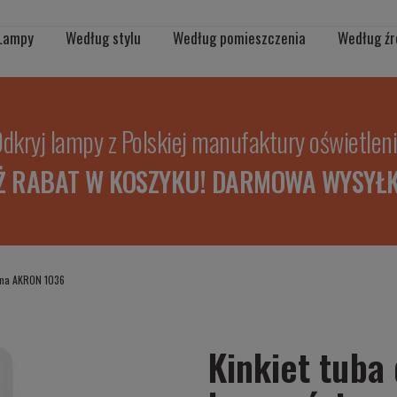
Lampy
Według stylu
Według pomieszczenia
Według źr
dkryj lampy z Polskiej manufaktury oświetlen
Ż RABAT W KOSZYKU! DARMOWA WYSYŁK
enna AKRON 1036
Kinkiet tuba 